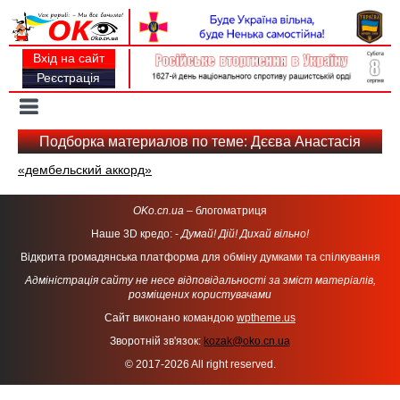
Вхід на сайт
Реєстрація
Toggle
navigation
Подборка материалов по теме: Дєєва Анастасія
«дембельский аккорд»
OKo.cn.ua
– блогоматриця
Наше 3D кредо: -
Думай! Дій! Дихай вільно!
Відкрита громадянська платформа для обміну думками та спілкування
Адміністрація сайту не несе відповідальності за зміст матеріалів,
розміщених користувачами
Сайт виконано командою
wptheme.us
Зворотній зв'язок:
kozak@oko.cn.ua
© 2017-2026 All right reserved.