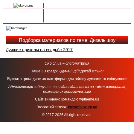
Вхід на сайт
Реєстрація
Toggle
navigation
Подборка материалов по теме: Дизель шоу
Лучшие приколы на свадьбе 2017
OKo.cn.ua
– блогоматриця
Наше 3D кредо: -
Думай! Дій! Дихай вільно!
Відкрита громадянська платформа для обміну думками та спілкування
Адміністрація сайту не несе відповідальності за зміст матеріалів,
розміщених користувачами
Сайт виконано командою
wptheme.us
Зворотній зв'язок:
kozak@oko.cn.ua
© 2017-2026 All right reserved.