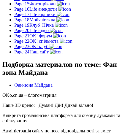
Page 15
Фотопріколи
Page 16
Life анекдоти
Page 17
Life віршики
Page 18
Motivators.ua
Page 19
Клуб_Нічка
Page 20
Life відео
Page 21
ОК! форум
Page 22
ОК! спільнота
Page 23
ОК! клуб
Page 24
Наш сайт
Подборка материалов по теме: Фан-
зона Майдана
Фан-зона Майдана
OKo.cn.ua
– блогоматриця
Наше 3D кредо: -
Думай! Дій! Дихай вільно!
Відкрита громадянська платформа для обміну думками та
спілкування
Адміністрація сайту не несе відповідальності за зміст