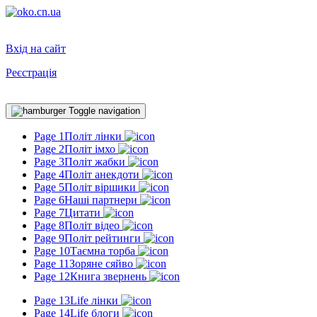
Вхід на сайт
Реєстрація
Toggle navigation
Page 1
Політ лінки
Page 2
Політ імхо
Page 3
Політ жабки
Page 4
Політ анекдоти
Page 5
Політ віршики
Page 6
Наші партнери
Page 7
Цитати
Page 8
Політ відео
Page 9
Політ рейтинги
Page 10
Таємна торба
Page 11
Зоряне сяйво
Page 12
Книга звернень
Page 13
Life лінки
Page 14
Life блоги