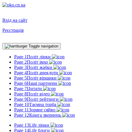
Вхід на сайт
Реєстрація
Toggle navigation
Page 1
Політ лінки
Page 2
Політ імхо
Page 3
Політ жабки
Page 4
Політ анекдоти
Page 5
Політ віршики
Page 6
Наші партнери
Page 7
Цитати
Page 8
Політ відео
Page 9
Політ рейтинги
Page 10
Таємна торба
Page 11
Зоряне сяйво
Page 12
Книга звернень
Page 13
Life лінки
Page 14
Life блоги