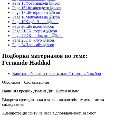
Page 15
Фотопріколи
Page 16
Life анекдоти
Page 17
Life віршики
Page 18
Motivators.ua
Page 19
Клуб_Нічка
Page 20
Life відео
Page 21
ОК! форум
Page 22
ОК! спільнота
Page 23
ОК! клуб
Page 24
Наш сайт
Подборка материалов по теме:
Fernando Haddad
Капитан обещает стрелять, или Отчаянный выбор
OKo.cn.ua
– блогоматриця
Наше 3D кредо: -
Думай! Дій! Дихай вільно!
Відкрита громадянська платформа для обміну думками та
спілкування
Адміністрація сайту не несе відповідальності за зміст