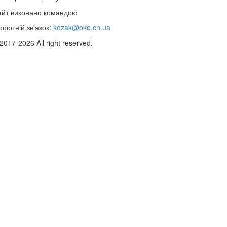
айт виконано командою
wptheme.us
оротній зв'язок:
kozak@oko.cn.ua
2017-2026 All right reserved.