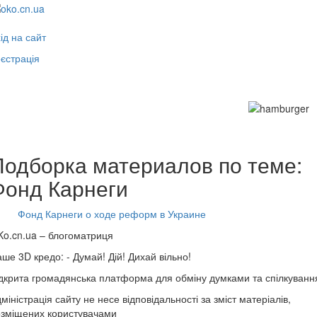
ід на сайт
єстрація
Toggle
navigati
Подборка материалов по теме:
Фонд Карнеги
Фонд Карнеги о ходе реформ в Украине
o.cn.ua
– блогоматриця
ше 3D кредо: -
Думай! Дій! Дихай вільно!
дкрита громадянська платформа для обміну думками та спілкуванн
міністрація сайту не несе відповідальності за зміст матеріалів,
зміщених користувачами