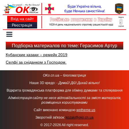
Вхід на сайт
Реєстрація
Toggle
navigation
Подборка материалов по теме: Герасимов Артур
Кубанские казаки – ремейк 2019
Селфі за сніданком з Господом.
OKo.cn.ua
– блогоматриця
Наше 3D кредо: -
Думай! Дій! Дихай вільно!
Відкрита громадянська платформа для обміну думками та спілкування
Адміністрація сайту не несе відповідальності за зміст матеріалів,
розміщених користувачами
Сайт виконано командою
wptheme.us
Зворотній зв'язок:
kozak@oko.cn.ua
© 2017-2026 All right reserved.