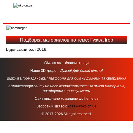
Вхід на сайт
Реєстрація
Toggle
navigation
Подборка материалов по теме: Гужва Ігор
Віденський бал 2018.
OKo.cn.ua
– блогоматриця
Наше 3D кредо: -
Думай! Дій! Дихай вільно!
Відкрита громадянська платформа для обміну думками та спілкування
Адміністрація сайту не несе відповідальності за зміст матеріалів,
розміщених користувачами
Сайт виконано командою
wptheme.us
Зворотній зв'язок:
kozak@oko.cn.ua
© 2017-2026 All right reserved.