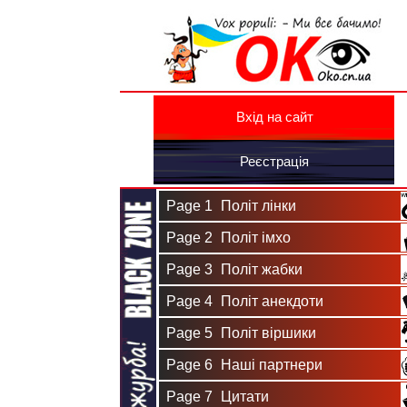
Вхід на сайт
Реєстрація
Page 1
Політ лінки
Page 2
Політ імхо
Page 3
Політ жабки
Page 4
Політ анекдоти
Page 5
Політ віршики
Page 6
Наші партнери
Page 7
Цитати