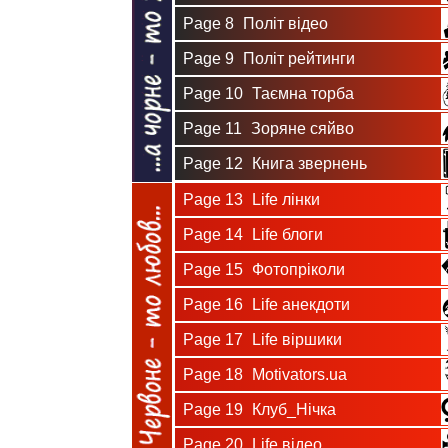
Page 8
Політ відео
Page 9
Політ рейтинги
Page 10
Таємна торба
Page 11
Зоряне сяйво
Page 12
Книга звернень
Page 13
Life лінки
Page 14
Life блоги
Page 15
Фотопріколи
Page 16
Life анекдоти
Page 17
Life віршики
Page 18
Motivators.ua
Page 19
Клуб_Нічка
Page 20
Life відео