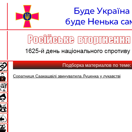
Подборка материалов по теме:
Соратниця Саакашвілі звинуватила Луценка у лукавстві