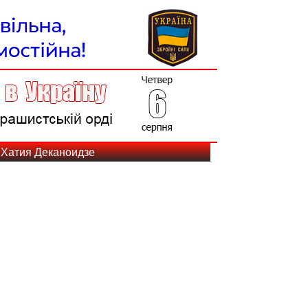
 Хатия Деканоидзе