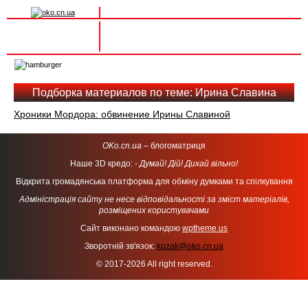
Вхід на сайт
Реєстрація
Toggle
navigation
Подборка материалов по теме: Ирина Славина
Хроники Мордора: обвинение Ирины Славиной
OKo.cn.ua
– блогоматриця
Наше 3D кредо: -
Думай! Дій! Дихай вільно!
Відкрита громадянська платформа для обміну думками та спілкування
Адміністрація сайту не несе відповідальності за зміст матеріалів,
розміщених користувачами
Сайт виконано командою
wptheme.us
Зворотній зв'язок:
kozak@oko.cn.ua
© 2017-2026 All right reserved.