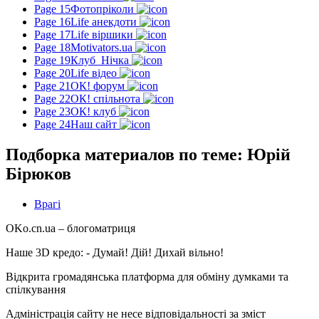
Page 15
Фотопріколи
Page 16
Life анекдоти
Page 17
Life віршики
Page 18
Motivators.ua
Page 19
Клуб_Нічка
Page 20
Life відео
Page 21
ОК! форум
Page 22
ОК! спільнота
Page 23
ОК! клуб
Page 24
Наш сайт
Подборка материалов по теме: Юрій
Бірюков
Врагі
OKo.cn.ua
– блогоматриця
Наше 3D кредо: -
Думай! Дій! Дихай вільно!
Відкрита громадянська платформа для обміну думками та
спілкування
Адміністрація сайту не несе відповідальності за зміст