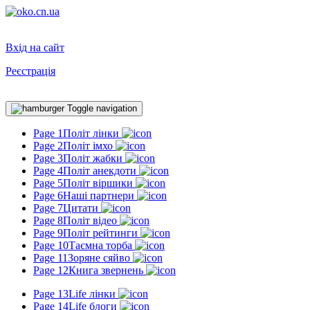
Вхід на сайт
Реєстрація
Toggle navigation
Page 1
Політ лінки
Page 2
Політ імхо
Page 3
Політ жабки
Page 4
Політ анекдоти
Page 5
Політ віршики
Page 6
Наші партнери
Page 7
Цитати
Page 8
Політ відео
Page 9
Політ рейтинги
Page 10
Таємна торба
Page 11
Зоряне сяйво
Page 12
Книга звернень
Page 13
Life лінки
Page 14
Life блоги