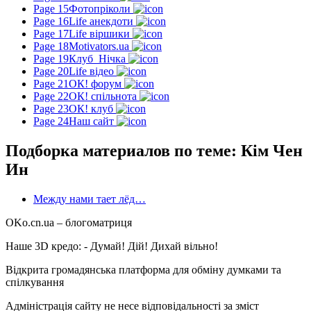
Page 15
Фотопріколи
Page 16
Life анекдоти
Page 17
Life віршики
Page 18
Motivators.ua
Page 19
Клуб_Нічка
Page 20
Life відео
Page 21
ОК! форум
Page 22
ОК! спільнота
Page 23
ОК! клуб
Page 24
Наш сайт
Подборка материалов по теме: Кім Чен
Ин
Между нами тает лёд…
OKo.cn.ua
– блогоматриця
Наше 3D кредо: -
Думай! Дій! Дихай вільно!
Відкрита громадянська платформа для обміну думками та
спілкування
Адміністрація сайту не несе відповідальності за зміст