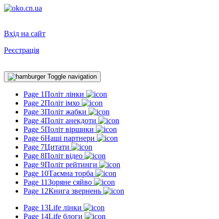
Вхід на сайт
Реєстрація
Toggle navigation
Page 1
Політ лінки
Page 2
Політ імхо
Page 3
Політ жабки
Page 4
Політ анекдоти
Page 5
Політ віршики
Page 6
Наші партнери
Page 7
Цитати
Page 8
Політ відео
Page 9
Політ рейтинги
Page 10
Таємна торба
Page 11
Зоряне сяйво
Page 12
Книга звернень
Page 13
Life лінки
Page 14
Life блоги