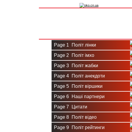
Вхід на сайт
Реєстрація
Page 1
Політ лінки
Page 2
Політ імхо
Page 3
Політ жабки
Page 4
Політ анекдоти
Page 5
Політ віршики
Page 6
Наші партнери
Page 7
Цитати
Page 8
Політ відео
Page 9
Політ рейтинги