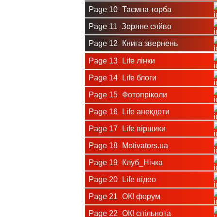
Page 10
Таємна торба
Page 11
Зоряне сяйво
Page 12
Книга звернень
Page 13
Life лінки
Page 14
Life блоги
Page 15
Фотопріколи
Page 16
Life анекдоти
Page 17
Life віршики
Page 18
Motivators.ua
Page 19
Клуб_Нічка
Page 20
Life відео
Page 21
ОК! форум
Page 22
ОК! спільнота