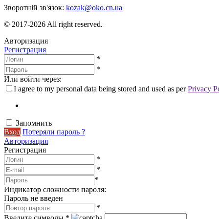
Зворотній зв'язок:
kozak@oko.cn.ua
© 2017-2026 All right reserved.
Авторизация
Регистрация
*
*
Или войти через:
I agree to my personal data being stored and used as per
Privacy P
Запомнить
Вход
Потеряли пароль ?
Авторизация
Регистрация
*
*
*
Индикатор сложности пароля:
Пароль не введен
*
Введите символы
*