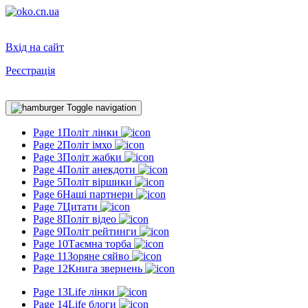
Вхід на сайт
Реєстрація
Toggle navigation
Page 1
Політ лінки
Page 2
Політ імхо
Page 3
Політ жабки
Page 4
Політ анекдоти
Page 5
Політ віршики
Page 6
Наші партнери
Page 7
Цитати
Page 8
Політ відео
Page 9
Політ рейтинги
Page 10
Таємна торба
Page 11
Зоряне сяйво
Page 12
Книга звернень
Page 13
Life лінки
Page 14
Life блоги