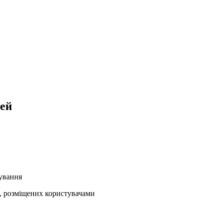
рей
кування
ів, розміщених користувачами