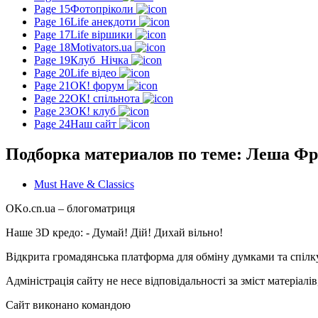
Page 15
Фотопріколи
Page 16
Life анекдоти
Page 17
Life віршики
Page 18
Motivators.ua
Page 19
Клуб_Нічка
Page 20
Life відео
Page 21
ОК! форум
Page 22
ОК! спільнота
Page 23
ОК! клуб
Page 24
Наш сайт
Подборка материалов по теме: Леша Ф
Must Have & Classics
OKo.cn.ua
– блогоматриця
Наше 3D кредо: -
Думай! Дій! Дихай вільно!
Відкрита громадянська платформа для обміну думками та спіл
Адміністрація сайту не несе відповідальності за зміст матеріал
Сайт виконано командою
wptheme.us