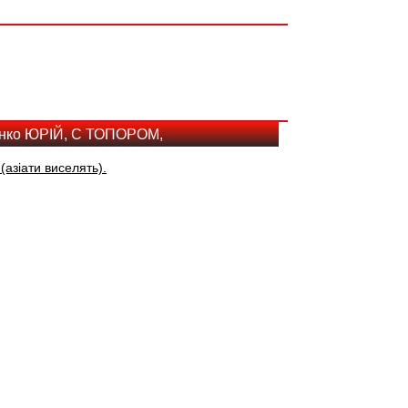
енко ЮРІЙ, С ТОПОРОМ,
азіати виселять).