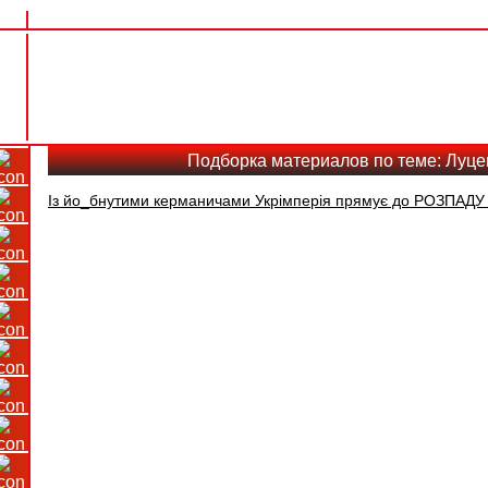
Подборка материалов по теме: Луц
Із йо_бнутими керманичами Укрімперія прямує до РОЗПАДУ (