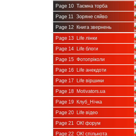
Page 10
Таємна торба
Page 11
Зоряне сяйво
Page 12
Книга звернень
Page 13
Life лінки
Page 14
Life блоги
Page 15
Фотопріколи
Page 16
Life анекдоти
Page 17
Life віршики
Page 18
Motivators.ua
Page 19
Клуб_Нічка
Page 20
Life відео
Page 21
ОК! форум
Page 22
ОК! спільнота