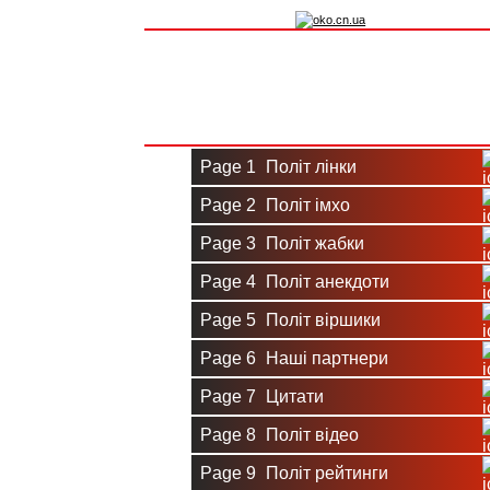
Вхід на сайт
Реєстрація
Page 1
Політ лінки
Page 2
Політ імхо
Page 3
Політ жабки
Page 4
Політ анекдоти
Page 5
Політ віршики
Page 6
Наші партнери
Page 7
Цитати
Page 8
Політ відео
Page 9
Політ рейтинги