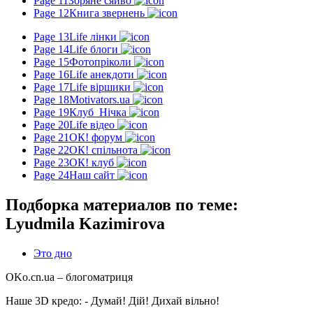
Page 11
Зоряне сяйво
Page 12
Книга звернень
Page 13
Life лінки
Page 14
Life блоги
Page 15
Фотопріколи
Page 16
Life анекдоти
Page 17
Life віршики
Page 18
Motivators.ua
Page 19
Клуб_Нічка
Page 20
Life відео
Page 21
ОК! форум
Page 22
ОК! спільнота
Page 23
ОК! клуб
Page 24
Наш сайт
Подборка материалов по теме:
Lyudmila Kazimirova
Это дно
OKo.cn.ua
– блогоматриця
Наше 3D кредо: -
Думай! Дій! Дихай вільно!