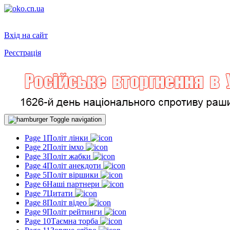
Вхід на сайт
Реєстрація
Toggle navigation
Page 1
Політ лінки
Page 2
Політ імхо
Page 3
Політ жабки
Page 4
Політ анекдоти
Page 5
Політ віршики
Page 6
Наші партнери
Page 7
Цитати
Page 8
Політ відео
Page 9
Політ рейтинги
Page 10
Таємна торба