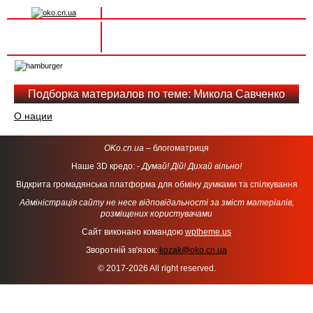
Вхід на сайт
Реєстрація
Toggle
navigation
Подборка материалов по теме: Микола Савченко
О нации
OKo.cn.ua
– блогоматриця
Наше 3D кредо: -
Думай! Дій! Дихай вільно!
Відкрита громадянська платформа для обміну думками та спілкування
Адміністрація сайту не несе відповідальності за зміст матеріалів,
розміщених користувачами
Сайт виконано командою
wptheme.us
Зворотній зв'язок:
kozak@oko.cn.ua
© 2017-2026 All right reserved.