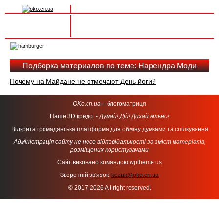
Вхід на сайт
Реєстрація
Toggle
navigation
Подборка материалов по теме: Нарендра Моди
Почему на Майдане не отмечают День йоги?
OKo.cn.ua
– блогоматриця
Наше 3D кредо: -
Думай! Дій! Дихай вільно!
Відкрита громадянська платформа для обміну думками та спілкування
Адміністрація сайту не несе відповідальності за зміст матеріалів,
розміщених користувачами
Сайт виконано командою
wptheme.us
Зворотній зв'язок:
kozak@oko.cn.ua
© 2017-2026 All right reserved.