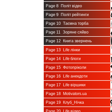
Page 8
Політ відео
Page 9
Політ рейтинги
Page 10
Таємна торба
Page 11
Зоряне сяйво
Page 12
Книга звернень
Page 13
Life лінки
Page 14
Life блоги
Page 15
Фотопріколи
Page 16
Life анекдоти
Page 17
Life віршики
Page 18
Motivators.ua
Page 19
Клуб_Нічка
Page 20
Life відео