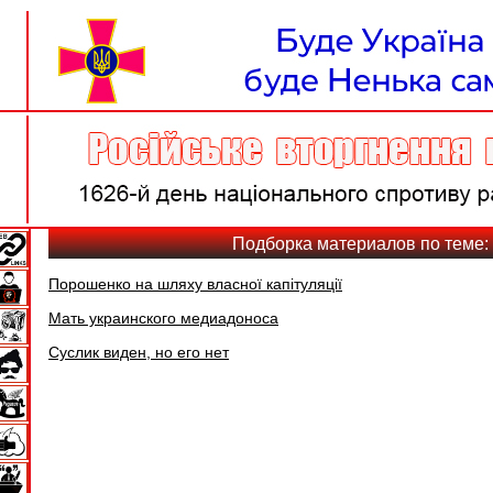
Подборка материалов по теме
Порошенко на шляху власної капітуляції
Мать украинского медиадоноса
Суслик виден, но его нет