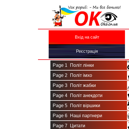
Вхід на сайт
Реєстрація
Page 1
Політ лінки
Page 2
Політ імхо
Page 3
Політ жабки
Page 4
Політ анекдоти
Page 5
Політ віршики
Page 6
Наші партнери
Page 7
Цитати