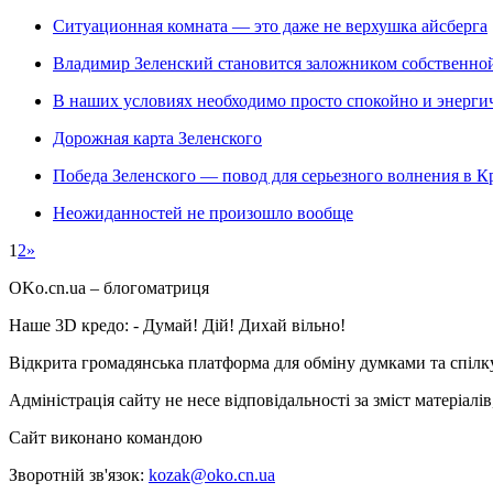
Ситуационная комната — это даже не верхушка айсберга
Владимир Зеленский становится заложником собственно
В наших условиях необходимо просто спокойно и энерги
Дорожная карта Зеленского
Победа Зеленского — повод для серьезного волнения в К
Неожиданностей не произошло вообще
1
2
»
OKo.cn.ua
– блогоматриця
Наше 3D кредо: -
Думай! Дій! Дихай вільно!
Відкрита громадянська платформа для обміну думками та спіл
Адміністрація сайту не несе відповідальності за зміст матеріал
Сайт виконано командою
wptheme.us
Зворотній зв'язок:
kozak@oko.cn.ua