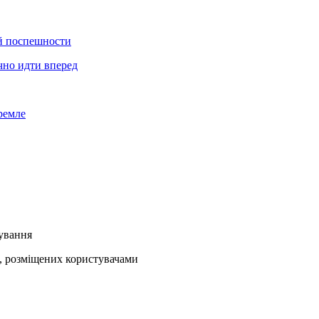
й поспешности
чно идти вперед
ремле
кування
ів, розміщених користувачами