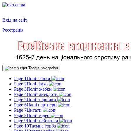
Вхід на сайт
Реєстрація
Toggle navigation
Page 1
Політ лінки
Page 2
Політ імхо
Page 3
Політ жабки
Page 4
Політ анекдоти
Page 5
Політ віршики
Page 6
Наші партнери
Page 7
Цитати
Page 8
Політ відео
Page 9
Політ рейтинги
Page 10
Таємна торба