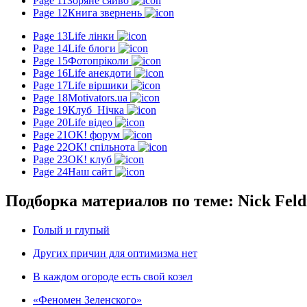
Page 11
Зоряне сяйво
Page 12
Книга звернень
Page 13
Life лінки
Page 14
Life блоги
Page 15
Фотопріколи
Page 16
Life анекдоти
Page 17
Life віршики
Page 18
Motivators.ua
Page 19
Клуб_Нічка
Page 20
Life відео
Page 21
ОК! форум
Page 22
ОК! спільнота
Page 23
ОК! клуб
Page 24
Наш сайт
Подборка материалов по теме: Nick Fel
Голый и глупый
Других причин для оптимизма нет
В каждом огороде есть свой козел
«Феномен Зеленского»