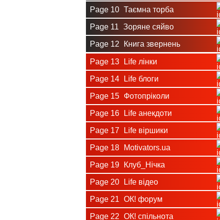
Page 10
Таємна торба
Page 11
Зоряне сяйво
Page 12
Книга звернень
Page 13
Life лінки
Page 14
Life блоги
Page 15
Фотопріколи
Page 16
Life анекдоти
Page 17
Life віршики
Page 18
Motivators.ua
Page 19
Клуб_Нічка
Page 20
Life відео
Page 21
ОК! форум
Page 22
ОК! спільнота