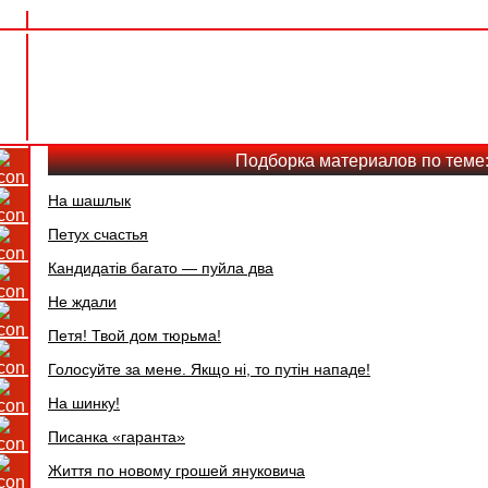
Подборка материалов по теме
На шашлык
Петух счастья
Кандидатів багато — пуйла два
Не ждали
Петя! Твой дом тюрьма!
Голосуйте за мене. Якщо ні, то путін нападе!
На шинку!
Пиcанка «гаранта»
Життя по новому грошей януковича