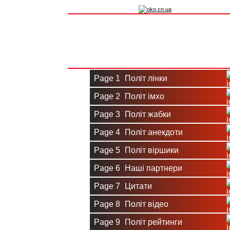
Вхід на сайт
Реєстрація
Page 1
Політ лінки
Page 2
Політ імхо
Page 3
Політ жабки
Page 4
Політ анекдоти
Page 5
Політ віршики
Page 6
Наші партнери
Page 7
Цитати
Page 8
Політ відео
Page 9
Політ рейтинги