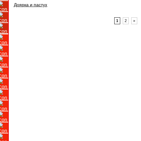
Доярка и пастух
1
2
»