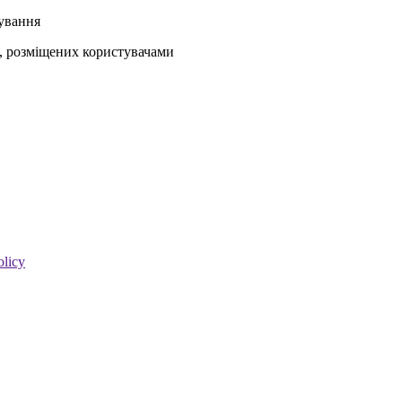
кування
ів, розміщених користувачами
olicy