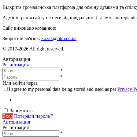
Відкрита громадянська платформа для обміну думками та спіл
Адміністрація сайту не несе відповідальності за зміст матеріал
Сайт виконано командою
wptheme.us
Зворотній зв'язок:
kozak@oko.cn.ua
© 2017-2026 All right reserved.
Авторизация
Регистрация
*
*
Или войти через:
I agree to my personal data being stored and used as per
Privacy P
Запомнить
Вход
Потеряли пароль ?
Авторизация
Регистрация
*