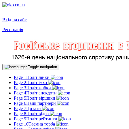
Вхід на сайт
Реєстрація
Toggle navigation
Page 1
Політ лінки
Page 2
Політ імхо
Page 3
Політ жабки
Page 4
Політ анекдоти
Page 5
Політ віршики
Page 6
Наші партнери
Page 7
Цитати
Page 8
Політ відео
Page 9
Політ рейтинги
Page 10
Таємна торба