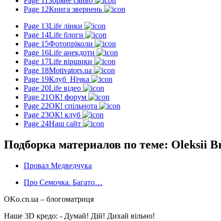
Page 11
Зоряне сяйво
Page 12
Книга звернень
Page 13
Life лінки
Page 14
Life блоги
Page 15
Фотопріколи
Page 16
Life анекдоти
Page 17
Life віршики
Page 18
Motivators.ua
Page 19
Клуб_Нічка
Page 20
Life відео
Page 21
ОК! форум
Page 22
ОК! спільнота
Page 23
ОК! клуб
Page 24
Наш сайт
Подборка материалов по теме: Oleksii B
Провал Медведчука
Про Семочка. Багато…
OKo.cn.ua
– блогоматриця
Наше 3D кредо: -
Думай! Дій! Дихай вільно!