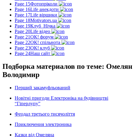
Page 15
Фотопріколи
Page 16
Life анекдоти
Page 17
Life віршики
Page 18
Motivators.ua
Page 19
Клуб_Нічка
Page 20
Life відео
Page 21
ОК! форум
Page 22
ОК! спільнота
Page 23
ОК! клуб
Page 24
Наш сайт
Подборка материалов по теме: Омелян
Володимир
Перший закамуфльований
Новітні пригоди Електроніка на будівництві
“Гіперлупу”
Феодал третього тисячоліття
Приключения электроника
Казки від Омеляна