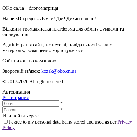
OKo.cn.ua
– блогоматриця
Наше 3D кредо: -
Думай! Дій! Дихай вільно!
Відкрита громадянська платформа для обміну думками та
спілкування
Адміністрація сайту не несе відповідальності за зміст
матеріалів, розміщених користувачами
Сайт виконано командою
wptheme.us
Зворотній зв'язок:
kozak@oko.cn.ua
© 2017-2026 All right reserved.
Авторизация
Регистрация
*
*
Или войти через:
I agree to my personal data being stored and used as per
Privacy
Policy