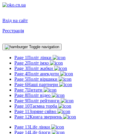
Вхід на сайт
Реєстрація
Toggle navigation
Page 1
Політ лінки
Page 2
Політ імхо
Page 3
Політ жабки
Page 4
Політ анекдоти
Page 5
Політ віршики
Page 6
Наші партнери
Page 7
Цитати
Page 8
Політ відео
Page 9
Політ рейтинги
Page 10
Таємна торба
Page 11
Зоряне сяйво
Page 12
Книга звернень
Page 13
Life лінки
Page 14
Life блоги