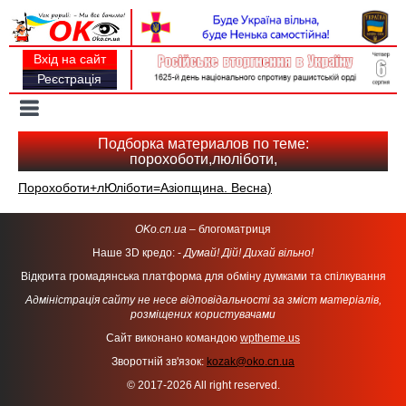
Вхід на сайт
Реєстрація
Toggle
navigation
Подборка материалов по теме:
порохоботи,люліботи,
Порохоботи+лЮліботи=Азіопщина. Весна)
OKo.cn.ua
– блогоматриця
Наше 3D кредо: -
Думай! Дій! Дихай вільно!
Відкрита громадянська платформа для обміну думками та спілкування
Адміністрація сайту не несе відповідальності за зміст матеріалів,
розміщених користувачами
Сайт виконано командою
wptheme.us
Зворотній зв'язок:
kozak@oko.cn.ua
© 2017-2026 All right reserved.