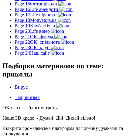
Page 15
Фотопріколи
Page 16
Life анекдоти
Page 17
Life віршики
Page 18
Motivators.ua
Page 19
Клуб_Нічка
Page 20
Life відео
Page 21
ОК! форум
Page 22
ОК! спільнота
Page 23
ОК! клуб
Page 24
Наш сайт
Подборка материалов по теме:
приколы
Вирус
Тёщин язык
OKo.cn.ua
– блогоматриця
Наше 3D кредо: -
Думай! Дій! Дихай вільно!
Відкрита громадянська платформа для обміну думками та
спілкування