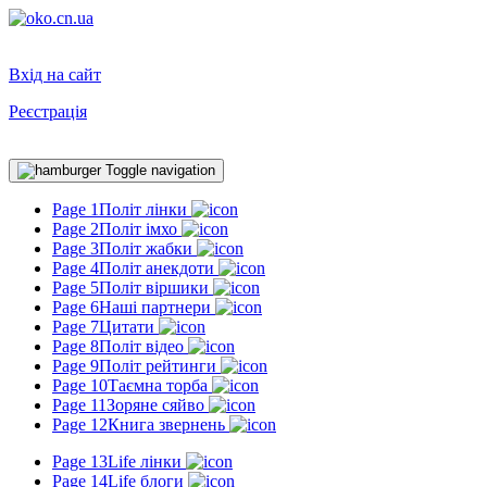
Вхід на сайт
Реєстрація
Toggle navigation
Page 1
Політ лінки
Page 2
Політ імхо
Page 3
Політ жабки
Page 4
Політ анекдоти
Page 5
Політ віршики
Page 6
Наші партнери
Page 7
Цитати
Page 8
Політ відео
Page 9
Політ рейтинги
Page 10
Таємна торба
Page 11
Зоряне сяйво
Page 12
Книга звернень
Page 13
Life лінки
Page 14
Life блоги