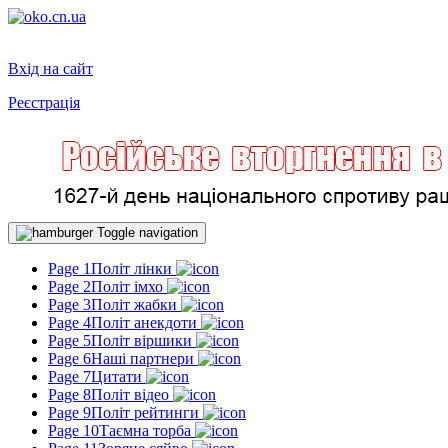
Вхід на сайт
Реєстрація
Toggle navigation
Page 1
Політ лінки
Page 2
Політ імхо
Page 3
Політ жабки
Page 4
Політ анекдоти
Page 5
Політ віршики
Page 6
Наші партнери
Page 7
Цитати
Page 8
Політ відео
Page 9
Політ рейтинги
Page 10
Таємна торба