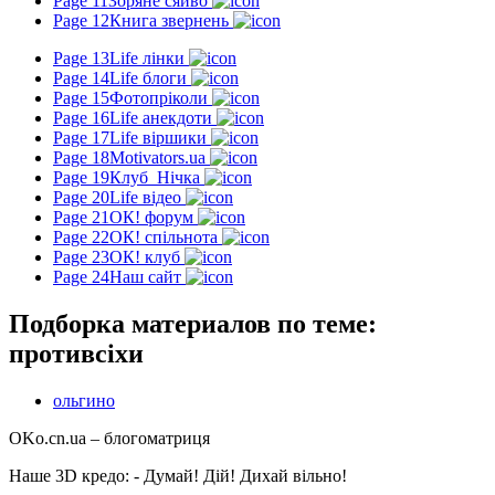
Page 11
Зоряне сяйво
Page 12
Книга звернень
Page 13
Life лінки
Page 14
Life блоги
Page 15
Фотопріколи
Page 16
Life анекдоти
Page 17
Life віршики
Page 18
Motivators.ua
Page 19
Клуб_Нічка
Page 20
Life відео
Page 21
ОК! форум
Page 22
ОК! спільнота
Page 23
ОК! клуб
Page 24
Наш сайт
Подборка материалов по теме:
противсіхи
ольгино
OKo.cn.ua
– блогоматриця
Наше 3D кредо: -
Думай! Дій! Дихай вільно!