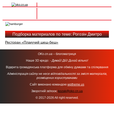
Вхід на сайт
Реєстрація
Toggle
navigation
Подборка материалов по теме: Рогозін Дмитро
Ресторан «Плакучий шеш-беш»
OKo.cn.ua
– блогоматриця
Наше 3D кредо: -
Думай! Дій! Дихай вільно!
Відкрита громадянська платформа для обміну думками та спілкування
Адміністрація сайту не несе відповідальності за зміст матеріалів,
розміщених користувачами
Сайт виконано командою
wptheme.us
Зворотній зв'язок:
kozak@oko.cn.ua
© 2017-2026 All right reserved.