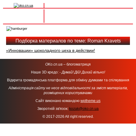
Вхід на сайт
Реєстрація
Toggle
navigation
Подборка материалов по теме: Roman Kravets
«Инновации» шоколадного цеха в действии!
OKo.cn.ua
– блогоматриця
Наше 3D кредо: -
Думай! Дій! Дихай вільно!
Відкрита громадянська платформа для обміну думками та спілкування
Адміністрація сайту не несе відповідальності за зміст матеріалів,
розміщених користувачами
Сайт виконано командою
wptheme.us
Зворотній зв'язок:
kozak@oko.cn.ua
© 2017-2026 All right reserved.