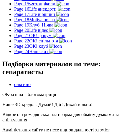
Page 15
Фотопріколи
Page 16
Life анекдоти
Page 17
Life віршики
Page 18
Motivators.ua
Page 19
Клуб_Нічка
Page 20
Life відео
Page 21
ОК! форум
Page 22
ОК! спільнота
Page 23
ОК! клуб
Page 24
Наш сайт
Подборка материалов по теме:
сепаратисты
ольгино
OKo.cn.ua
– блогоматриця
Наше 3D кредо: -
Думай! Дій! Дихай вільно!
Відкрита громадянська платформа для обміну думками та
спілкування
Адміністрація сайту не несе відповідальності за зміст