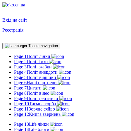
Вхід на сайт
Реєстрація
Toggle navigation
Page 1
Політ лінки
Page 2
Політ імхо
Page 3
Політ жабки
Page 4
Політ анекдоти
Page 5
Політ віршики
Page 6
Наші партнери
Page 7
Цитати
Page 8
Політ відео
Page 9
Політ рейтинги
Page 10
Таємна торба
Page 11
Зоряне сяйво
Page 12
Книга звернень
Page 13
Life лінки
Page 14
Life блоги