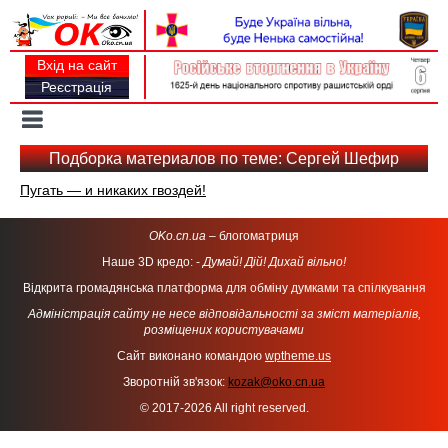
Вхід на сайт
Реєстрація
Toggle
navigation
Подборка материалов по теме: Сергей Шефир
Пугать — и никаких гвоздей!
OKo.cn.ua
– блогоматриця
Наше 3D кредо: -
Думай! Дій! Дихай вільно!
Відкрита громадянська платформа для обміну думками та спілкування
Адміністрація сайту не несе відповідальності за зміст матеріалів,
розміщених користувачами
Сайт виконано командою
wptheme.us
Зворотній зв'язок:
kozak@oko.cn.ua
© 2017-2026 All right reserved.