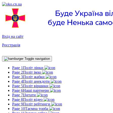
Вхід на сайт
Реєстрація
Toggle navigation
Page 1
Політ лінки
Page 2
Політ імхо
Page 3
Політ жабки
Page 4
Політ анекдоти
Page 5
Політ віршики
Page 6
Наші партнери
Page 7
Цитати
Page 8
Політ відео
Page 9
Політ рейтинги
Page 10
Таємна торба