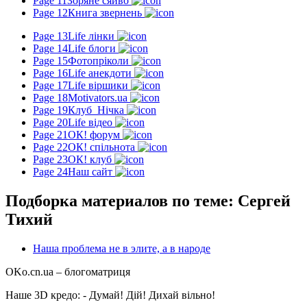
Page 11
Зоряне сяйво
Page 12
Книга звернень
Page 13
Life лінки
Page 14
Life блоги
Page 15
Фотопріколи
Page 16
Life анекдоти
Page 17
Life віршики
Page 18
Motivators.ua
Page 19
Клуб_Нічка
Page 20
Life відео
Page 21
ОК! форум
Page 22
ОК! спільнота
Page 23
ОК! клуб
Page 24
Наш сайт
Подборка материалов по теме: Сергей
Тихий
Наша проблема не в элите, а в народе
OKo.cn.ua
– блогоматриця
Наше 3D кредо: -
Думай! Дій! Дихай вільно!