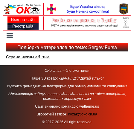
Вхід на сайт
Реєстрація
Toggle
navigation
Подборка материалов по теме: Sergey Fursa
Стране нужны еб..тые
OKo.cn.ua
– блогоматриця
Наше 3D кредо: -
Думай! Дій! Дихай вільно!
Відкрита громадянська платформа для обміну думками та спілкування
Адміністрація сайту не несе відповідальності за зміст матеріалів,
розміщених користувачами
Сайт виконано командою
wptheme.us
Зворотній зв'язок:
kozak@oko.cn.ua
© 2017-2026 All right reserved.