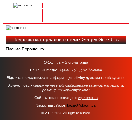
Вхід на сайт
Реєстрація
Toggle
navigation
Подборка материалов по теме: Sergey Gnezdilov
Письмо Порошенко
OKo.cn.ua
– блогоматриця
Наше 3D кредо: -
Думай! Дій! Дихай вільно!
Відкрита громадянська платформа для обміну думками та спілкування
Адміністрація сайту не несе відповідальності за зміст матеріалів,
розміщених користувачами
Сайт виконано командою
wptheme.us
Зворотній зв'язок:
kozak@oko.cn.ua
© 2017-2026 All right reserved.