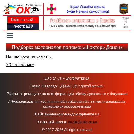
Вхід на сайт
Реєстрація
Toggle
navigation
Подборка материалов по теме: «Шахтер» Донецк
Нашла коса на камень
ХЗ на палочке
OKo.cn.ua
– блогоматриця
Наше 3D кредо: -
Думай! Дій! Дихай вільно!
Відкрита громадянська платформа для обміну думками та спілкування
Адміністрація сайту не несе відповідальності за зміст матеріалів,
розміщених користувачами
Сайт виконано командою
wptheme.us
Зворотній зв'язок:
kozak@oko.cn.ua
© 2017-2026 All right reserved.