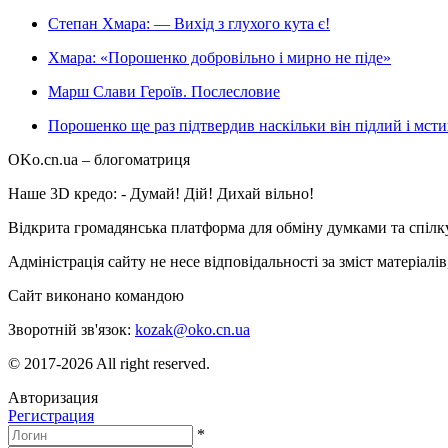
Степан Хмара: — Вихід з глухого кута є!
Хмара: «Порошенко добровільно і мирно не піде»
Марш Слави Героїв. Послесловие
Порошенко ще раз підтвердив наскільки він підлий і мст
OKo.cn.ua
– блогоматриця
Наше 3D кредо: -
Думай! Дій! Дихай вільно!
Відкрита громадянська платформа для обміну думками та спіл
Адміністрація сайту не несе відповідальності за зміст матеріал
Сайт виконано командою
wptheme.us
Зворотній зв'язок:
kozak@oko.cn.ua
© 2017-2026 All right reserved.
Авторизация
Регистрация
*