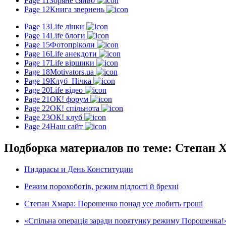
Page 11
Зоряне сяйво
Page 12
Книга звернень
Page 13
Life лінки
Page 14
Life блоги
Page 15
Фотопріколи
Page 16
Life анекдоти
Page 17
Life віршики
Page 18
Motivators.ua
Page 19
Клуб_Нічка
Page 20
Life відео
Page 21
ОК! форум
Page 22
ОК! спільнота
Page 23
ОК! клуб
Page 24
Наш сайт
Подборка материалов по теме: Степан 
Пидарасы и День Конституции
Режим порохоботів, режим підлості й брехні
Степан Хмара: Порошенко понад усе любить гроші
«Спільна операція заради порятунку режиму Порошенка!