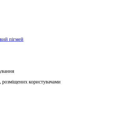
ивий пігмей
кування
ів, розміщених користувачами