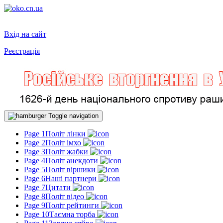
Вхід на сайт
Реєстрація
Toggle navigation
Page 1
Політ лінки
Page 2
Політ імхо
Page 3
Політ жабки
Page 4
Політ анекдоти
Page 5
Політ віршики
Page 6
Наші партнери
Page 7
Цитати
Page 8
Політ відео
Page 9
Політ рейтинги
Page 10
Таємна торба