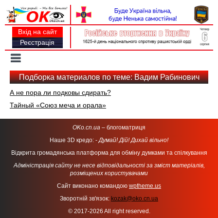
Вхід на сайт
Реєстрація
Toggle
navigation
Подборка материалов по теме: Вадим Рабинович
А не пора ли подковы сдирать?
Тайный «Союз меча и орала»
OKo.cn.ua
– блогоматриця
Наше 3D кредо: -
Думай! Дій! Дихай вільно!
Відкрита громадянська платформа для обміну думками та спілкування
Адміністрація сайту не несе відповідальності за зміст матеріалів,
розміщених користувачами
Сайт виконано командою
wptheme.us
Зворотній зв'язок:
kozak@oko.cn.ua
© 2017-2026 All right reserved.