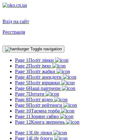
Вхід на сайт
Реєстрація
Toggle navigation
Page 1
Політ лінки
Page 2
Політ імхо
Page 3
Політ жабки
Page 4
Політ анекдоти
Page 5
Політ віршики
Page 6
Наші партнери
Page 7
Цитати
Page 8
Політ відео
Page 9
Політ рейтинги
Page 10
Таємна торба
Page 11
Зоряне сяйво
Page 12
Книга звернень
Page 13
Life лінки
Page 14
Life блоги