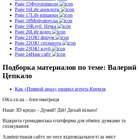
Page 15
Фотопріколи
Page 16
Life анекдоти
Page 17
Life віршики
Page 18
Motivators.ua
Page 19
Клуб_Нічка
Page 20
Life відео
Page 21
ОК! форум
Page 22
ОК! спільнота
Page 23
ОК! клуб
Page 24
Наш сайт
Подборка материалов по теме: Валерий
Цепкало
Как «Прямой анал» пиарил агента Кремля
OKo.cn.ua
– блогоматриця
Наше 3D кредо: -
Думай! Дій! Дихай вільно!
Відкрита громадянська платформа для обміну думками та
спілкування
Адміністрація сайту не несе відповідальності за зміст