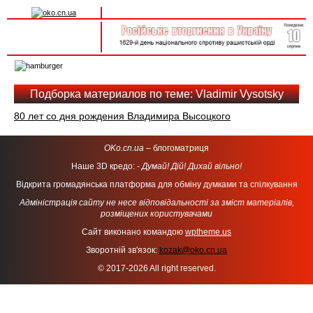
Вхід на сайт
Реєстрація
Toggle
navigation
Подборка материалов по теме: Vladimir Vysotsky
80 лет со дня рождения Владимира Высоцкого
OKo.cn.ua
– блогоматриця
Наше 3D кредо: -
Думай! Дій! Дихай вільно!
Відкрита громадянська платформа для обміну думками та спілкування
Адміністрація сайту не несе відповідальності за зміст матеріалів,
розміщених користувачами
Сайт виконано командою
wptheme.us
Зворотній зв'язок:
kozak@oko.cn.ua
© 2017-2026 All right reserved.