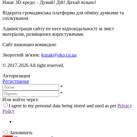
Наше 3D кредо: -
Думай! Дій! Дихай вільно!
Відкрита громадянська платформа для обміну думками та
спілкування
Адміністрація сайту не несе відповідальності за зміст
матеріалів, розміщених користувачами
Сайт виконано командою
wptheme.us
Зворотній зв'язок:
kozak@oko.cn.ua
© 2017-2026 All right reserved.
Авторизация
Регистрация
*
*
Или войти через:
I agree to my personal data being stored and used as per
Privacy
Policy
Запомнить