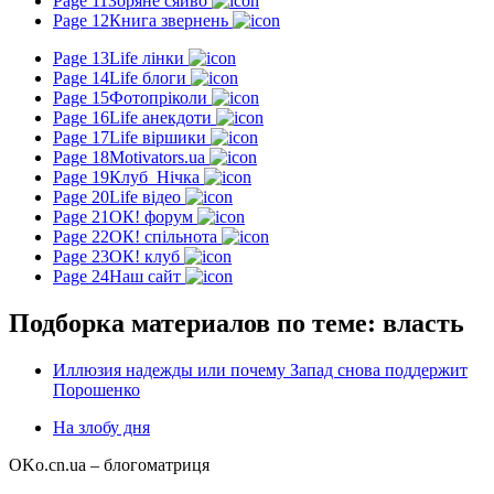
Page 11
Зоряне сяйво
Page 12
Книга звернень
Page 13
Life лінки
Page 14
Life блоги
Page 15
Фотопріколи
Page 16
Life анекдоти
Page 17
Life віршики
Page 18
Motivators.ua
Page 19
Клуб_Нічка
Page 20
Life відео
Page 21
ОК! форум
Page 22
ОК! спільнота
Page 23
ОК! клуб
Page 24
Наш сайт
Подборка материалов по теме: власть
Иллюзия надежды или почему Запад снова поддержит
Порошенко
На злобу дня
OKo.cn.ua
– блогоматриця