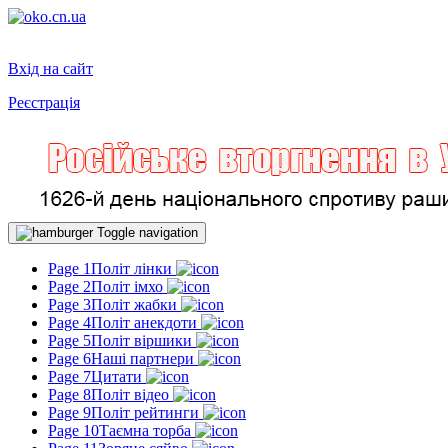
Вхід на сайт
Реєстрація
Toggle navigation
Page 1
Політ лінки
Page 2
Політ імхо
Page 3
Політ жабки
Page 4
Політ анекдоти
Page 5
Політ віршики
Page 6
Наші партнери
Page 7
Цитати
Page 8
Політ відео
Page 9
Політ рейтинги
Page 10
Таємна торба