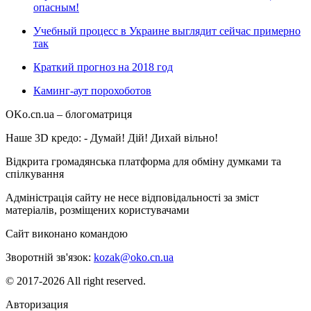
опасным!
Учебный процесс в Украине выглядит сейчас примерно
так
Краткий прогноз на 2018 год
Каминг-аут порохоботов
OKo.cn.ua
– блогоматриця
Наше 3D кредо: -
Думай! Дій! Дихай вільно!
Відкрита громадянська платформа для обміну думками та
спілкування
Адміністрація сайту не несе відповідальності за зміст
матеріалів, розміщених користувачами
Сайт виконано командою
wptheme.us
Зворотній зв'язок:
kozak@oko.cn.ua
© 2017-2026 All right reserved.
Авторизация