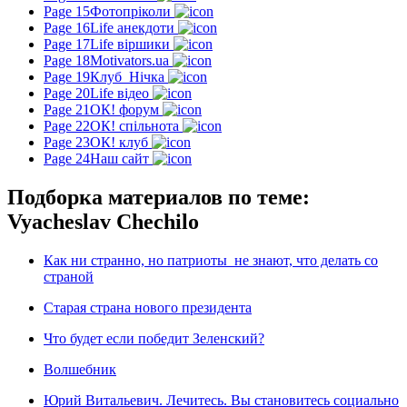
Page 15
Фотопріколи
Page 16
Life анекдоти
Page 17
Life віршики
Page 18
Motivators.ua
Page 19
Клуб_Нічка
Page 20
Life відео
Page 21
ОК! форум
Page 22
ОК! спільнота
Page 23
ОК! клуб
Page 24
Наш сайт
Подборка материалов по теме:
Vyacheslav Chechilo
Как ни странно, но патриоты не знают, что делать со
страной
Старая страна нового президента
Что будет если победит Зеленский?
Волшебник
Юрий Витальевич. Лечитесь. Вы становитесь социально