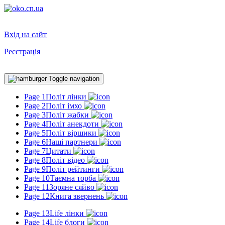
Вхід на сайт
Реєстрація
Toggle navigation
Page 1
Політ лінки
Page 2
Політ імхо
Page 3
Політ жабки
Page 4
Політ анекдоти
Page 5
Політ віршики
Page 6
Наші партнери
Page 7
Цитати
Page 8
Політ відео
Page 9
Політ рейтинги
Page 10
Таємна торба
Page 11
Зоряне сяйво
Page 12
Книга звернень
Page 13
Life лінки
Page 14
Life блоги