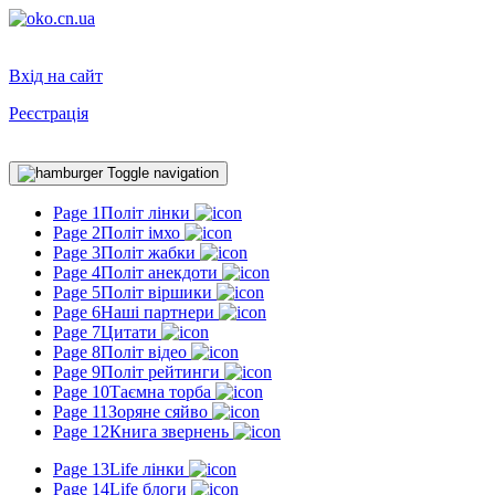
Вхід на сайт
Реєстрація
Toggle navigation
Page 1
Політ лінки
Page 2
Політ імхо
Page 3
Політ жабки
Page 4
Політ анекдоти
Page 5
Політ віршики
Page 6
Наші партнери
Page 7
Цитати
Page 8
Політ відео
Page 9
Політ рейтинги
Page 10
Таємна торба
Page 11
Зоряне сяйво
Page 12
Книга звернень
Page 13
Life лінки
Page 14
Life блоги