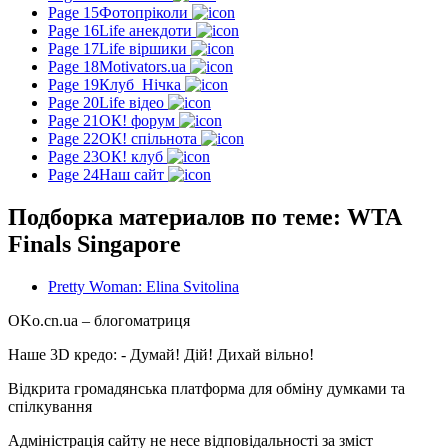
Page 15
Фотопріколи
Page 16
Life анекдоти
Page 17
Life віршики
Page 18
Motivators.ua
Page 19
Клуб_Нічка
Page 20
Life відео
Page 21
ОК! форум
Page 22
ОК! спільнота
Page 23
ОК! клуб
Page 24
Наш сайт
Подборка материалов по теме: WTA
Finals Singapore
Pretty Woman: Elina Svitolina
OKo.cn.ua
– блогоматриця
Наше 3D кредо: -
Думай! Дій! Дихай вільно!
Відкрита громадянська платформа для обміну думками та
спілкування
Адміністрація сайту не несе відповідальності за зміст