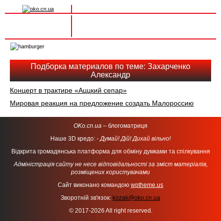
Вхід на сайт
Реєстрація
Toggle
navigation
Подборка материалов по теме: Захарченко
Александр
Концерт в трактире «Аццкий сепар»
Мировая реакция на предложение создать Малороссию
OKo.cn.ua
– блогоматриця
Наше 3D кредо: -
Думай! Дій! Дихай вільно!
Відкрита громадянська платформа для обміну думками та спілкування
Адміністрація сайту не несе відповідальності за зміст матеріалів,
розміщених користувачами
Сайт виконано командою
wptheme.us
Зворотній зв'язок:
kozak@oko.cn.ua
© 2017-2026 All right reserved.