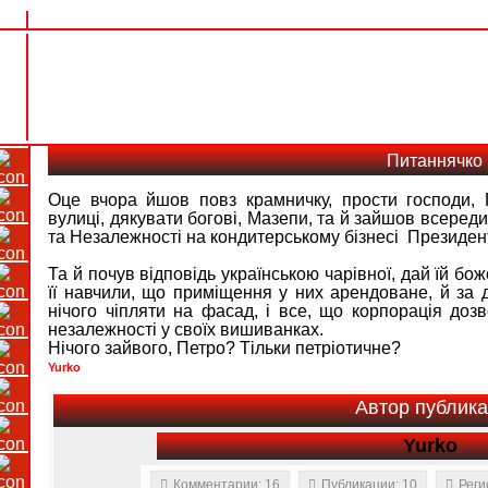
Питаннячко
Оце вчора йшов повз крамничку, прости господ
вулиці, дякувати богові, Мазепи, та й зайшов всере
та Незалежності на кондитерському бізнесі Президен
Та й почув відповідь українською чарівної, дай їй бо
її навчили, що приміщення у них арендоване, й за
нічого чіпляти на фасад, і все, що корпорація доз
незалежності у своїх вишиванках.
Нічого зайвого, Петро? Тільки петріотичне?
Yurko
Автор публик
Yurko
Комментарии: 16
Публикации: 10
Реги