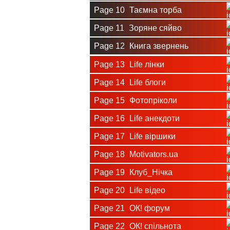
Page 10
Таємна торба
Page 11
Зоряне сяйво
Page 12
Книга звернень
Page 13
Life лінки
Page 14
Life блоги
Page 15
Фотопріколи
Page 16
Life анекдоти
Page 17
Life віршики
Page 18
Motivators.ua
Page 19
Клуб_Нічка
Page 20
Life відео
Page 21
ОК! форум
Page 22
ОК! спільнота