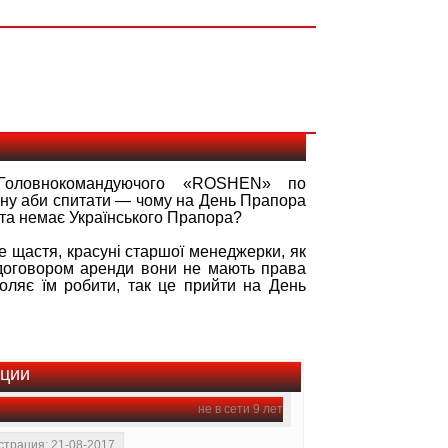
и, Головнокомандуючого «ROSHEN» по
дину аби спитати — чому на День Прапора
та немає Українського Прапора?
же щастя, красуні старшої менеджерки, як
 договором аренди вони не мають права
воляє їм робити, так це прийти на День
ации
не в сети 9 лет
страция: 21-08-2017