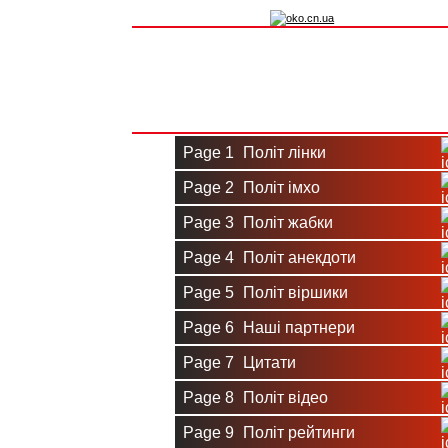
Вхід на сайт
Реєстрація
Page 1
Політ лінки
Page 2
Політ імхо
Page 3
Політ жабки
Page 4
Політ анекдоти
Page 5
Політ віршики
Page 6
Наші партнери
Page 7
Цитати
Page 8
Політ відео
Page 9
Політ рейтинги