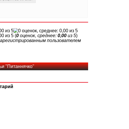
(
0
оценок, среднее:
0,00
из 5
)
 зарегистрированным пользователем
ьи "Питаннячко"
тарий