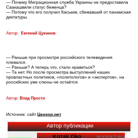
— Почему Миграционная служба Украины не предоставила
Саакашвили статус беженца?
— Потому что его получил Каськив, сбежавший от панамская
диктатуры.
Автор:
Евгений Цуканов
— Раньше при просмотре российского телевидения
плевался.
— Раньше? А теперь что, стало нравиться?
— Та нет. Но после просмотра выступлений наших
провластных политиков, «политологов» и «экспертов», на
российских уже слюны не остаётся.
Автор:
Влад Просто
Источник: сайт
Цензор.нет
Автор публикации
Kozak Oko
не в сети 3 часа