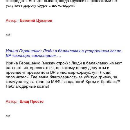
госсредств. Вот что бывает, когда грузовик с рюкзаками не
уступает дорогу фуре с шоколадом.
Автор:
Евгений Цуканов
***
Ирина Геращенко: Люди в балаклавах в устроенном возле
ВР «вольере-самострое» …
Ирина Геращенко (между строк) : Люди в балаклавах имеют
наглость интересоваться, по какому праву депутаты и
президент превратили ВР в «вольер-кормушку»! Люди,
опомнитесь! Где ваша благодарность за убитую гривну, за
коммуналку, за транши МВФ, за сданный Крым и Донбасс?!
Неблагодарные козлы!
Автор:
Влад Просто
***