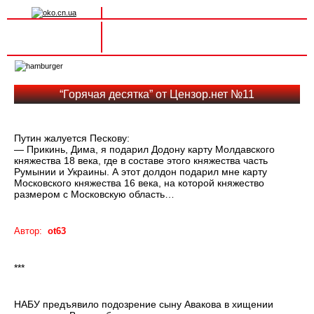
Вхід на сайт
Реєстрація
Toggle
navigation
“Горячая десятка” от Цензор.нет №11
Путин жалуется Пескову:
— Прикинь, Дима, я подарил Додону карту Молдавского
княжества 18 века, где в составе этого княжества часть
Румынии и Украины. А этот долдон подарил мне карту
Московского княжества 16 века, на которой княжество
размером с Московскую область…
Автор:
ot63
***
НАБУ предъявило подозрение сыну Авакова в хищении