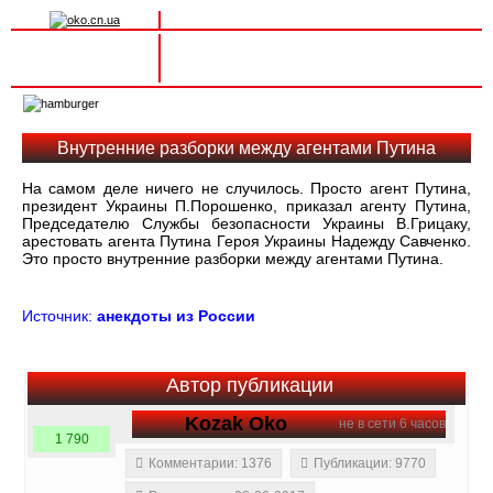
Вхід на сайт
Реєстрація
Toggle
navigation
Внутренние разборки между агентами Путина
На самом деле ничего не случилось. Просто агент Путина,
президент Украины П.Порошенко, приказал агенту Путина,
Председателю Службы безопасности Украины В.Грицаку,
арестовать агента Путина Героя Украины Надежду Савченко.
Это просто внутренние разборки между агентами Путина.
Источник:
анекдоты из России
Автор публикации
Kozak Oko
не в сети 6 часов
1 790
Комментарии: 1376
Публикации: 9770