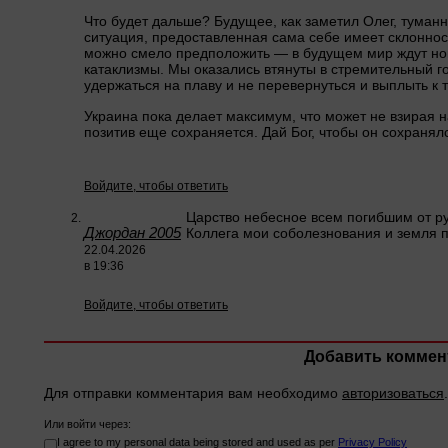
Что будет дальше? Будущее, как заметил Олег, туман
ситуация, предоставленная сама себе имеет склонност
можно смело предположить — в будущем мир ждут но
катаклизмы. Мы оказались втянуты в стремительный г
удержаться на плаву и не перевернуться и выплыть к т
Украина пока делает максимум, что может не взирая н
позитив еще сохраняется. Дай Бог, чтобы он сохранял
Войдите, чтобы ответить
Царство небесное всем погибшим от ру
Джордан 2005
Коллега мои соболезнования и земля
22.04.2026
в 19:36
Войдите, чтобы ответить
Добавить коммен
Для отправки комментария вам необходимо
авторизоваться
.
Или войти через:
I agree to my personal data being stored and used as per
Privacy Policy