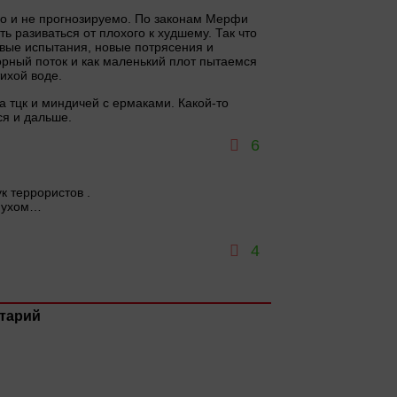
но и не прогнозируемо. По законам Мерфи
ь разиваться от плохого к худшему. Так что
вые испытания, новые потрясения и
орный поток и как маленький плот пытаемся
ихой воде.
а тцк и миндичей с ермаками. Какой-то
ся и дальше.
6
к террористов .
 пухом…
4
тарий