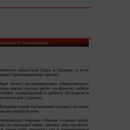
вижения в геополитике
торжения рашисткой Орды в Украину, а если
рзает противоречивое чувство:
ообще ничего заслуживающего общественного
отерь наших лучших ребят на фронте, гибели
ертвами, совершенный в субботу 18 апреля в
трясение для социума;
аблюдаем некий хаотический процесс, который
имыми результатами.
нализирующих текущие события, я самый тупой,
е, по меньшей мере, хватает ума признать,
ть какие-либо прогнозы как в элементарных