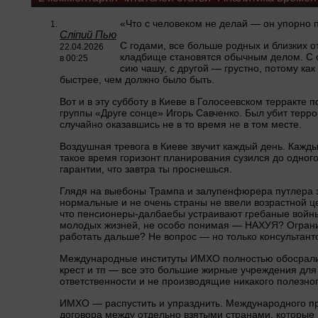
«Что с человеком не делай — он упорно 
Сліпий Пью
С годами, все больше родных и близких о
22.04.2026
кладбище становятся обычным делом. С о
в 00:25
сию чашу, с другой — грустно, потому ка
быстрее, чем должно было быть.
Вот и в эту субботу в Киеве в Голосеевском терракте 
группы «Друге сонце» Игорь Савченко. Был убит терро
случайно оказавшись не в то время не в том месте.
Воздушная тревога в Киеве звучит каждый день. Кажды
такое время горизонт планирования сузился до одного
гарантии, что завтра ты проснешься.
Глядя на выебоны Трампа и залупенфюрера путлера 
нормальные и не очень страны не ввели возрастной ц
что пенсионеры-далбаебы устраивают гребаные войны
молодых жизней, не особо понимая — НАХУЯ? Огранич
работать дальше? Не вопрос — но только консультант
Международные институты ИМХО полностью обосрал
крест и тп — все это большие жирные учреждения для
ответственности и не производящие никакого полезног
ИМХО — распустить и упразднить. Международного пра
договора между отдельно взятыми странами, которые н