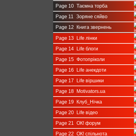
Page 10
Таємна торба
Page 11
Зоряне сяйво
Page 12
Книга звернень
Page 13
Life лінки
Page 14
Life блоги
Page 15
Фотопріколи
Page 16
Life анекдоти
Page 17
Life віршики
Page 18
Motivators.ua
Page 19
Клуб_Нічка
Page 20
Life відео
Page 21
ОК! форум
Page 22
ОК! спільнота