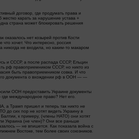
тивный договор, где продумать права и
 жестко карать за нарушение устава +
 одна страна может блокировать решения
к оказалось нет козырей против Кости
е что хочет. Что интересно, россия
 никогда не входила, но каким-то макаром
сь и СССР, а после распада СССР, Ельцин
ать рф правоприемником СССР, но никто из
асия быть правоприемником совка. И что
ного документа о вхождении рф в ООН — —
росили ООН предоставить Украине документы
где международное право? Нет его.
, а Трамп пришел и теперь так никто не
ТО до сих пор не хотят видеть Украину в
Балтии, к примеру, (члены НАТО) они хотят
ли Украина (не член)? Они все раньше
азалось — не впишется. Как показала война с
лижнем Востоке, тем более своих союзников.