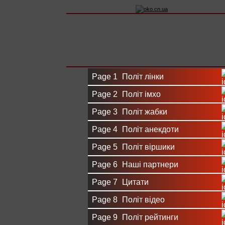
Вхід на сайт
Реєстрація
Page 1
Політ лінки
Page 2
Політ імхо
Page 3
Політ жабки
Page 4
Політ анекдоти
Page 5
Політ віршики
Page 6
Наші партнери
Page 7
Цитати
Page 8
Політ відео
Page 9
Політ рейтинги