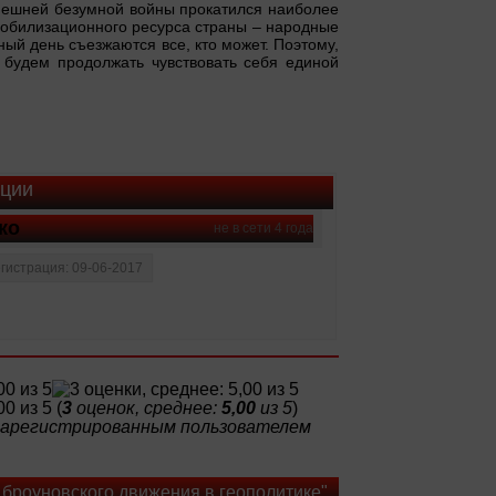
ынешней безумной войны прокатился наиболее
обилизационного ресурса страны – народные
ый день съезжаются все, кто может. Поэтому,
 будем продолжать чувствовать себя единой
ации
ко
не в сети 4 года
гистрация: 09-06-2017
(
3
оценок, среднее:
5,00
из 5
)
 зарегистрированным пользователем
 броуновского движения в геополитике"