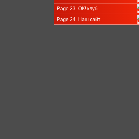
Page 23
ОК! клуб
Page 24
Наш сайт