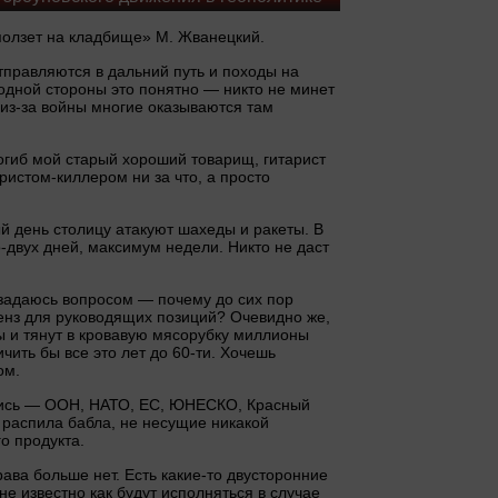
ползет на кладбище» М. Жванецкий.
тправляются в дальний путь и походы на
дной стороны это понятно — никто не минет
к из-за войны многие оказываются там
погиб мой старый хороший товарищ, гитарист
ристом-киллером ни за что, а просто
й день столицу атакуют шахеды и ракеты. В
-двух дней, максимум недели. Никто не даст
задаюсь вопросом — почему до сих пор
енз для руководящих позиций? Очевидно же,
 и тянут в кровавую мясорубку миллионы
ить бы все это лет до 60-ти. Хочешь
ом.
ись — ООН, НАТО, ЕС, ЮНЕСКО, Красный
 распила бабла, не несущие никакой
о продукта.
ва больше нет. Есть какие-то двусторонние
е известно как будут исполняться в случае