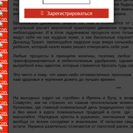
бытовых вопросов: скажем, какой будет в ближайшем будущ
на уровне 8 гривен с июля 2018 года, так и до более важны
Зарегистрироваться
военной операции в Иране и закончится война в Украине.
Броуновское движение, знаете ли, тем и отличается от 
детальный расчет вероятной траектории движения отдельн
неблагодарная. И в этом задумчивом процессе ясно тольк
ведут себя не как мудрые мужи, а как банальные паразит
Дональд Трамп, являющийся лидером еще вчера сильнейше
ребенок, который назло маме решил отморозить себе уши…
Любые процессы в принципе конечны, поэтому любое 
трансформироваться в небесполезные удобрения, однако
выгребной ямы идиотов, которые стремятся бросить туда 
Это чисто к тому, что каких-либо оптимистичных прогнозов
нам здоровья и терпения дожить до лучших времен.
***
На выходных ездил на «гробки» в Ирпень и Бучу, а воз
Славутич, как ни странно, но самым трогательным моме
Куликовке, где главный поминальный день традиционно пр
и без меня в курсе поминальных традиций в селе, где 
масштабно. Нарядные кресты в рушниках, неспешные зас
вообще со всеми соседями и знакомыми. И сельские свад
кстати, Украина разительно отличается от лапотной расеи,