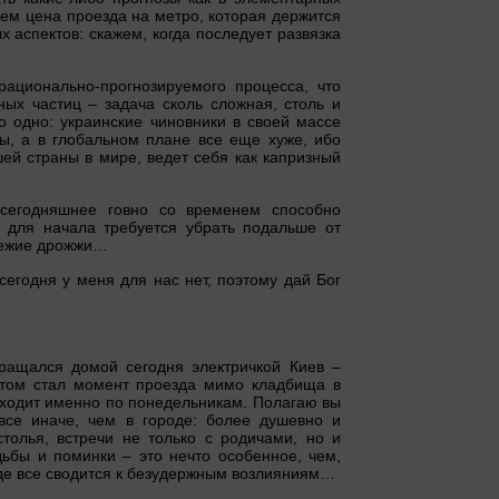
ем цена проезда на метро, которая держится
х аспектов: скажем, когда последует развязка
рационально-прогнозируемого процесса, что
ых частиц – задача сколь сложная, столь и
о одно: украинские чиновники в своей массе
ы, а в глобальном плане все еще хуже, ибо
й страны в мире, ведет себя как капризный
сегодняшнее говно со временем способно
 для начала требуется убрать подальше от
свежие дрожжи…
 сегодня у меня для нас нет, поэтому дай Бог
вращался домой сегодня электричкой Киев –
нтом стал момент проезда мимо кладбища в
оходит именно по понедельникам. Полагаю вы
все иначе, чем в городе: более душевно и
толья, встречи не только с родичами, но и
ьбы и поминки – это нечто особенное, чем,
 где все сводится к безудержным возлияниям…