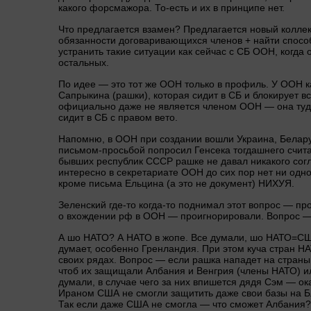
какого форсмажора. То-есть и их в принципе нет.
Что предлагается взамен? Предлагается новый коллек
обязанности договаривающихся членов + найти способ
устранить такие ситуации как сейчас с СБ ООН, когда
остальных.
По идее — это тот же ООН только в профиль. У ООН ка
Сапрыкина (рашки), которая сидит в СБ и блокирует вс
официально даже не является членом ООН — она туда
сидит в СБ с правом вето.
Напомню, в ООН при создании вошли Украина, Белару
письмом-просьбой попросил Генсека тогдашнего счит
бывших республик СССР рашке не давал никакого согл
интересно в секретариате ООН до сих пор нет ни од
кроме письма Ельцина (а это не документ) НИХУЯ.
Зеленский где-то когда-то поднимал этот вопрос — п
о вхождении рф в ООН — проигнорировали. Вопрос — 
А шо НАТО? А НАТО в жопе. Все думали, шо НАТО=США
думает, особенно Гренландия. При этом куча стран НА
своих рядах. Вопрос — если рашка нападет на страны 
чтоб их защищали Албания и Венгрия (члены НАТО) и
думали, в случае чего за них впишется дядя Сэм — ок
Ираном США не смогли защитить даже свои базы на Б
Так если даже США не смогла — что сможет Албания?