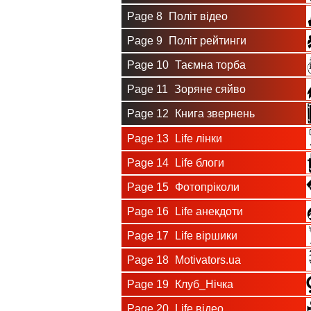
Page 8
Політ відео
Page 9
Політ рейтинги
Page 10
Таємна торба
Page 11
Зоряне сяйво
Page 12
Книга звернень
Page 13
Life лінки
Page 14
Life блоги
Page 15
Фотопріколи
Page 16
Life анекдоти
Page 17
Life віршики
Page 18
Motivators.ua
Page 19
Клуб_Нічка
Page 20
Life відео