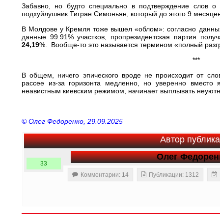
Забавно, но будто специально в подтверждение слов о 
подхуйлушник Тигран Симоньян, который до этого 9 месяце
В Молдове у Кремля тоже вышел «облом»: согласно данны
данные 99.91% участков, пропрезидентская партия полу
24,19
%. Вообще-то это называется термином «полный раз
***
В общем, ничего эпического вроде не происходит от сло
рассее из-за горизонта медленно, но уверенно вместо 
неавистным киевским режимом, начинает выплывать неуют
© Олег Федоренко, 29.09.2025
Автор публик
Олег Федорен
33
Комментарии: 14
Публикации: 1312