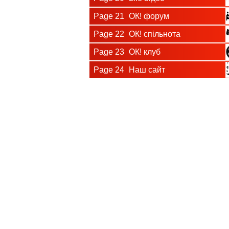
Page 21
ОК! форум
Page 22
ОК! спільнота
Page 23
ОК! клуб
Page 24
Наш сайт