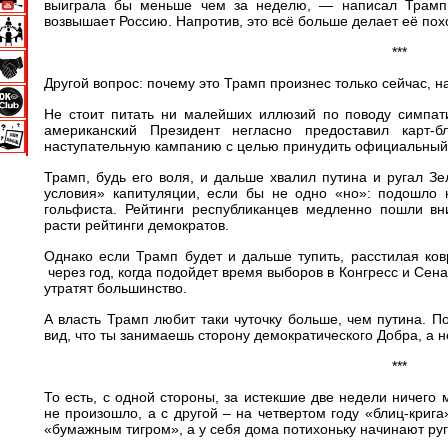
выиграла бы меньше чем за неделю, — написал Трамп 
возвышает Россию. Напротив, это всё больше делает её пох
***
Другой вопрос: почему это Трамп произнес только сейчас, н
Не стоит питать ни малейших иллюзий по поводу симпат
американский Президент негласно предоставил карт
наступательную кампанию с целью принудить официальный К
Трамп, будь его воля, и дальше хвалил путина и ругал З
условия» капитуляции, если бы не одно «но»: подошло 
гольфиста. Рейтинги республиканцев медленно пошли в
расти рейтинги демократов.
Однако если Трамп будет и дальше тупить, расстилая ков
через год, когда подойдет время выборов в Конгресс и Сен
утратят большинство.
А власть Трамп любит таки чуточку больше, чем путина. П
вид, что ты занимаешь сторону демократического Добра, а н
***
То есть, с одной стороны, за истекшие две недели ничего
не произошло, а с другой – на четвертом году «блиц-крига
«бумажным тигром», а у себя дома потихоньку начинают руг