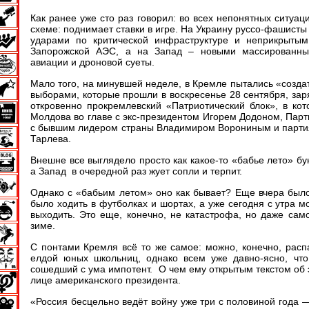
Как ранее уже сто раз говорил: во всех непонятных ситуац
схеме: поднимает ставки в игре. На Украину руссо-фашист
ударами по критической инфраструктуре и неприкрыты
Запорожской АЭС, а на Запад – новыми массированны
авиации и дроновой суеты.
Мало того, на минувшей неделе, в Кремле пытались «созда
выборами, которые прошли в воскресенье 28 сентября, за
откровенно прокремлевский «Патриотический блок», в ко
Молдова во главе с экс-президентом Игорем Додоном, Парт
с бывшим лидером страны Владимиром Ворониным и парти
Тарлева.
Внешне все выглядело просто как какое-то «бабье лето» бу
а Запад в очередной раз жует сопли и терпит.
Однако с «бабьим летом» оно как бывает? Еще вчера было
было ходить в футболках и шортах, а уже сегодня с утра м
выходить. Это еще, конечно, не катастрофа, но даже само
зиме.
С понтами Кремля всё то же самое: можно, конечно, расп
елдой юных школьниц, однако всем уже давно-ясно, что
сошедший с ума импотент. О чем ему открытым текстом об 
лице американского президента.
«Россия бесцельно ведёт войну уже три с половиной года 