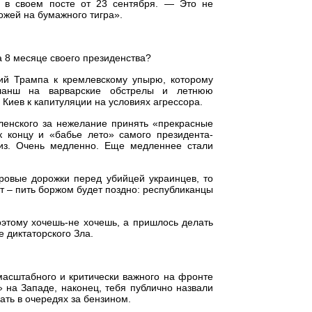
в своем посте от 23 сентября. — Это не
ожей на бумажного тигра».
а 8 месяце своего президенства?
ий Трампа к кремлевскому упырю, которому
-бланш на варварские обстрелы и летнюю
иев к капитуляции на условиях агрессора.
еленского за нежелание принять «прекрасные
к концу и «бабье лето» самого президента-
низ. Очень медленно. Еще медленнее стали
ровые дорожки перед убийцей украинцев, то
ат – пить боржом будет поздно: республиканцы
оэтому хочешь-не хочешь, а пришлось делать
е диктаторского Зла.
 масштабного и критически важного на фронте
» на Западе, наконец, тебя публично назвали
ать в очередях за бензином.