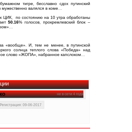
бумажном тигре, бесславно сдох путинский
в мужественно валялся в коме…
х ЦИК, по состоянию на 10 утра обработаны
чает
50.16
% голосов, прокремлевский блок –
гром»…
ва «вообще». И, тем не менее, в путинской
яркого солнца теплого слова «Победа» над
ное слово «ЖОПА», набранное капслоком…
ации
ко
не в сети 4 года
Регистрация: 09-06-2017