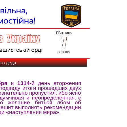
го деда
бря
и
1314
-й день вторжения
 подведу итоги прошедших двух
знательно пропустил, ибо ясно
думчивая и неопределенная: с
ло желание биться лбом об
 спешит выполнять рекомендации
ди «наступления мира».