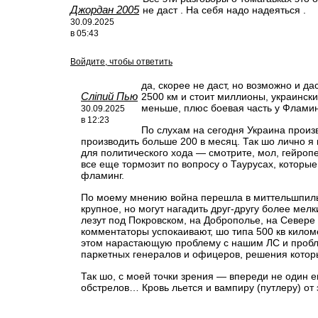
Джордан 2005
не даст . На себя надо надеяться .
30.09.2025
в 05:43
Войдите, чтобы ответить
да, скорее не даст, но возможно и дас
Сліпий Пью
2500 км и стоит миллионы, украински
меньше, плюс боевая часть у Флами
30.09.2025
в 12:23
По слухам на сегодня Украина произ
производить больше 200 в месяц. Так шо лично я
для политического хода — смотрите, мол, гейро
все еще тормозит по вопросу о Таурусах, которы
фламинг.
По моему мнению война перешла в миттельшпиль
крупное, но могут нагадить друг-другу более мел
лезут под Покровском, на Доброполье, на Севере 
комментаторы успокаивают, шо типа 500 кв киломе
этом нарастающую проблему с нашим ЛС и пробл
паркетных генералов и офицеров, решения котор
Так шо, с моей точки зрения — впереди не один 
обстрелов… Кровь льется и вампиру (путлеру) от 