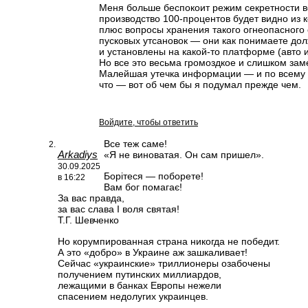
Меня больше беспокоит режим секретности вс
производство 100-процентов будет видно из к
плюс вопросы хранения такого огнеопасного 
пусковых утсановок — они как понимаете до
и установлены на какой-то платформе (авто и
Но все это весьма громоздкое и слишком заме
Малейшая утечка информации — и по всему 
что — вот об чем бы я подумал прежде чем.
Войдите, чтобы ответить
Все теж саме!
Arkadiys
«Я не виноватая. Он сам пришел».
30.09.2025
Борітеся — поборете!
в 16:22
Вам бог помагає!
За вас правда,
за вас слава І воля святая!
Т.Г. Шевченко
Но корумпированная страна никогда не победит.
А это «добро» в Украине аж зашкаливает!
Сейчас «украинские» триллионеры озабочены
получением путинских миллиардов,
лежащими в банках Европы нежели
спасением недолугих украинцев.