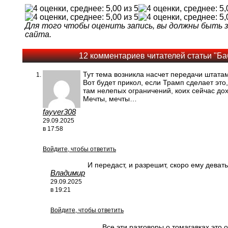
Для того чтобы оценить запись, вы должны быть
сайта.
12 комментариев читателей статьи "Ба
Тут тема возникла насчет передачи штатам
Вот будет прикол, если Трамп сделает это
там нелепых ограничений, коих сейчас д
Мечты, мечты…
fayver308
29.09.2025
в 17:58
Войдите, чтобы ответить
И передаст, и разрешит, скоро ему деват
Владимир
29.09.2025
в 19:21
Войдите, чтобы ответить
Все эти разговоры о томагавках это 