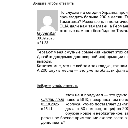
Войдите, чтобы ответить
По слухам на сегодня Украина прои
производить больше 200 в месяц. Т
Тамагавки? Разве шо для политиче
США дали нам тамагавки, а Германи
которые намного безобиднее Тамаг
fayver308
30.09.2025
в 21:23
_______________________________________
Терзают меня смутные сомнения насчет этих
Давайте дождемся достоверной информации по
выводы.
Кажется мне, что не всё там так гладко, как на
А 200 штук в месяц — это уже из области фанта
Войдите, чтобы ответить
этож не я придумал — это где-то
Сліпий Пью
нашего ВПК, наверняка там не в
корпуса, кто-то поставляет двига
01.10.2025
делают 50 в месяц, то цифра 200
в 15:41
оружие новое и необкатанное, за
реальное боевое применение скорее всего вы
допиливать?