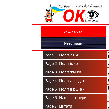
Вхід на сайт
Реєстрація
Page 1
Політ лінки
Page 2
Політ імхо
Page 3
Політ жабки
Page 4
Політ анекдоти
Page 5
Політ віршики
Page 6
Наші партнери
Page 7
Цитати