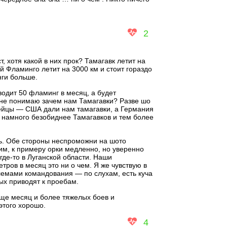
2
т, хотя какой в них прок? Тамагавк летит на
й Фламинго летит на 3000 км и стоит гораздо
нги больше.
водит 50 фламинг в месяц, а будет
 не понимаю зачем нам Тамагавки? Разве шо
пейцы — США дали нам тамагавки, а Германия
е намного безобиднее Тамагавков и тем более
. Обе стороны неспроможни на шото
ким, к примеру орки медленно, но уверенно
где-то в Луганской области. Наши
тров в месяц это ни о чем. Я же чувствую в
емами командования — по слухам, есть куча
ых приводят к проебам.
еще месяц и более тяжелых боев и
этого хорошо.
4