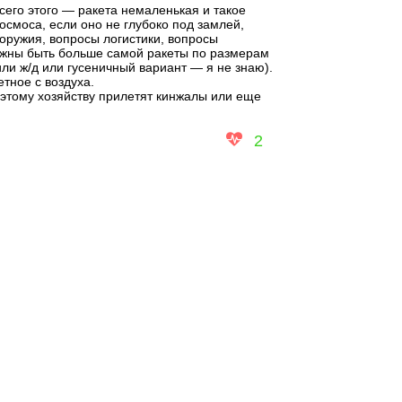
его этого — ракета немаленькая и такое
осмоса, если оно не глубоко под замлей,
оружия, вопросы логистики, вопросы
лжны быть больше самой ракеты по размерам
ли ж/д или гусеничный вариант — я не знаю).
тное с воздуха.
этому хозяйству прилетят кинжалы или еще
2