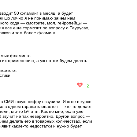
зводит 50 фламинг в месяц, а будет
ак шо лично я не понимаю зачем нам
ского хода — смотрите, мол, гейропейцы —
я все еще тормозит по вопросу о Таурусах,
авков и тем более фламинг.
__________________________________________________
 самых фламинго…
 их применению, а уж потом будем делать
м малюют.
стики.
2
 в СМИ такую цифру озвучили. Я ж не в курсе
се в одном гараже клепается — кто-то делает
теля, кто-то БЧ и тп. Как по мне, если уже
 звучит не так невероятно. Другой вопрос —
чем делать его в товарных количествах, если
явит какие-то недостатки и нужно будет