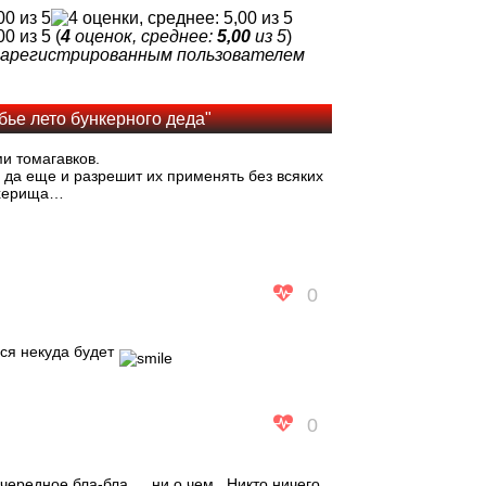
(
4
оценок, среднее:
5,00
из 5
)
 зарегистрированным пользователем
бье лето бункерного деда"
и томагавков.
, да еще и разрешит их применять без всяких
охерища…
0
ься некуда будет
0
очередное бла-бла … ни о чем . Никто ничего