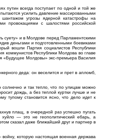
иях путин всегда поступает по одной и той же
ы пытаются усилить давление массированными
м шантажом угрозы ядерной катастрофы на
ми провокациями с шалостями российской
ть суету» и в Молдове перед Парламентскими
рядив деньгами и подготовленными боевиками
торый вошли Партия социалистов Республики
ия коммунистов Республики Молдова во главе
я «Будущее Молдовы» экс-премьера Василия
нкерного деда: он веселится и прет в апломб,
 солнечно и так тепло, что по улицам можно
оросит дождь, а без теплой куртки лучше и не
му тупому становится ясно, что дело идет к
ахнув плащ, в очередной раз успешно пугать
 хуйло — это не геополитический ебарь, а
этом сказал даже ближайший друг и партнер в
— войну, которую настоящая военная держава