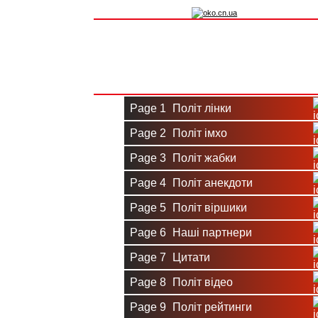
Вхід на сайт
Реєстрація
Page 1
Політ лінки
Page 2
Політ імхо
Page 3
Політ жабки
Page 4
Політ анекдоти
Page 5
Політ віршики
Page 6
Наші партнери
Page 7
Цитати
Page 8
Політ відео
Page 9
Політ рейтинги