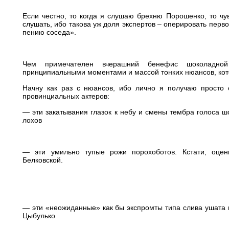
***
Если честно, то когда я слушаю брехню Порошенко, то чу
слушать, ибо такова уж доля экспертов – оперировать перво
пению соседа».
Чем примечателен вчерашний бенефис шоколадно
принципиальными моментами и массой тонких нюансов, кот
Начну как раз с нюансов, ибо лично я получаю просто
провинциальных актеров:
— эти закатывания глазок к небу и смены тембра голоса ш
лохов
— эти умильно тупые рожи порохоботов. Кстати, оцен
Белковской.
— эти «неожиданные» как бы экспромты типа слива ушата 
Цыбулько