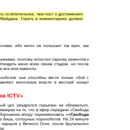
ть ослепительнее, чем пост о достижениях
Майдана. Гореть в комментариях должно
отами, ибо ничто не полыхает так ярко, как
умками, поэтому зспостил парочку каментов к
тпиздить меня всем своим стадом, но после
ли все мои каменты.
хоботов: они способны вести только «бой с
авляют жополизов власти в жесткий нокаут
 на
ICTV
«
ный цех умудрился серьезно не облажаться,
невзирая на то, что в эфир передачи «Свобода
 Порошенко впору переименовать «
«Свобода
то бишь, сплошных порохоботов. На 24 минуте
 карауле у Вечного Огня, после брутального
ок.