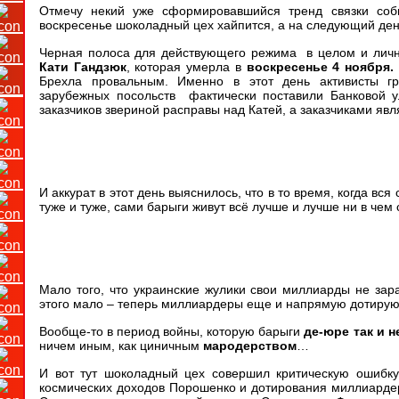
Отмечу некий уже сформировавшийся тренд связки со
воскресенье шоколадный цех хайпится, а на следующий день
Черная полоса для действующего режима в целом и личн
Кати Гандзюк
, которая умерла в
воскресенье 4 ноября.
Брехла провальным. Именно в этот день активисты гр
зарубежных посольств фактически поставили Банковой у
заказчиков звериной расправы над Катей, а заказчиками яв
И аккурат в этот день выяснилось, что в то время, когда вся
туже и туже, сами барыги живут всё лучше и лучше ни в чем 
Мало того, что украинские жулики свои миллиарды не зара
этого мало – теперь миллиардеры еще и напрямую дотирую
Вообще-то в период войны, которую барыги
де-юре так и 
ничем иным, как циничным
мародерством
…
И вот тут шоколадный цех совершил критическую ошибку
космических доходов Порошенко и дотирования миллиардер