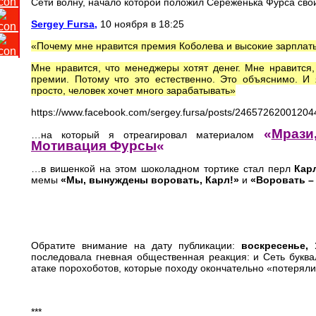
Сети волну, начало которой положил Сереженька Фурса св
Sergey Fursa
,
10 ноября в 18:25
«Почему мне нравится премия Коболева и высокие зарплат
Мне нравится, что менеджеры хотят денег. Мне нравится,
премии. Потому что это естественно. Это объяснимо. И
просто, человек хочет много зарабатывать»
https://www.facebook.com/sergey.fursa/posts/24657262001204
«
Мрази
…на который я отреагировал материалом
Мотивация Фурсы
«
…в вишенкой на этом шоколадном тортике стал перл
Кар
мемы
«Мы, вынуждены воровать, Карл!»
и
«Воровать –
Обратите внимание на дату публикации:
воскресенье,
последовала гневная общественная реакция: и Сеть буква
атаке порохоботов, которые походу окончательно «потеряли
***