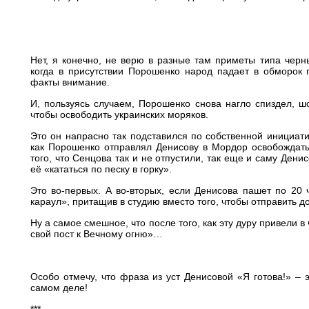
Нет, я конечно, не верю в разные там приметы типа черн
когда в присутствии Порошенко народ падает в обморок п
факты внимание.
И, пользуясь случаем, Порошенко снова нагло спиздел, шо
чтобы освободить украинских моряков.
Это он напрасно так подставился по собственной инициати
как Порошенко отправлял Денисову в Мордор освобождать
того, что Сенцова так и не отпустили, так еще и саму Денис
её «кататься по песку в горку».
Это во-первых. А во-вторых, если Денисова пашет по 20 ч
караул», притащив в студию вместо того, чтобы отправить д
Ну а самое смешное, что после того, как эту дуру привели в 
свой пост к Вечному огню»…
Особо отмечу, что фраза из уст Денисовой «Я готова!» – 
самом деле!