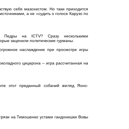
вствую себя мазохистом. Но таки приходится
источниками, а не «судить о голосе Карузо по
й Педры на ICTV? Сразу несколькими
орые заценили политические гурманы.
 огромное наслаждение при просмотре игры
околадного цицерона – игра рассчитанная на
ите этот преданный собачий взгляд Яхно-
грязи на Тимошенко устами гандонишки Вовы