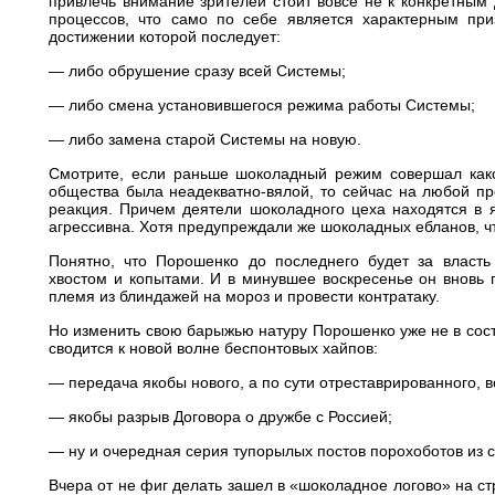
привлечь внимание зрителей стоит вовсе не к конкретным
процессов, что само по себе является характерным пр
достижении которой последует:
— либо обрушение сразу всей Системы;
— либо смена установившегося режима работы Системы;
— либо замена старой Системы на новую.
Смотрите, если раньше шоколадный режим совершал како
общества была неадекватно-вялой, то сейчас на любой пр
реакция. Причем деятели шоколадного цеха находятся в я
агрессивна. Хотя предупреждали же шоколадных ебланов, ч
Понятно, что Порошенко до последнего будет за власть
хвостом и копытами. И в минувшее воскресенье он вновь 
племя из блиндажей на мороз и провести контратаку.
Но изменить свою барыжью натуру Порошенко уже не в сост
сводится к новой волне беспонтовых хайпов:
— передача якобы нового, а по сути отреставрированного, 
— якобы разрыв Договора о дружбе с Россией;
— ну и очередная серия тупорылых постов порохоботов из се
Вчера от не фиг делать зашел в «шоколадное логово» на с