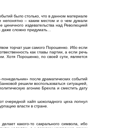
обытий было столько, что в данном материале
е непонятно – каким местом и о чем думали
е циничного издевательства над Революцией
 – даже сложно придумать…
ством торчат уши самого Порошенко. Ибо если
отвественность как главы партии, а если речь
ии. Хотя Порошенко, по своей сути, является
ье-понедельник» после драматических событий
а Банковой решили воспользоваться ситуацией,
политическую агонию Брехла и сместить дату
тот очередной хайп шоколадного цеха лопнул
урпацию власти в стране.
 делает какого-то сакрального символа, ибо