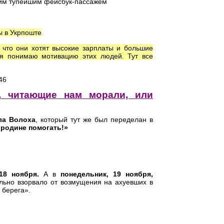
оим тупейшим фейсбук-пассажем
ы в Укрпоште
 что они хотят высокие зарплаты и большие
 я понимаю мотивацию этих людей. Тут все
46
, читающие нам морали, или
ла Волоха
, который тут же был переделан в
 родине помогать!»
 18 ноября.
А в
понедельник, 19 ноября,
льно взорвало от возмущения на ахуевших в
 берега».