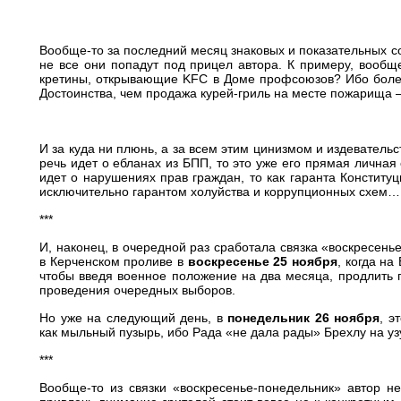
Вообще-то за последний месяц знаковых и показательных с
не все они попадут под прицел автора. К примеру, вообщ
кретины, открывающие KFC в Доме профсоюзов? Ибо боле
Достоинства, чем продажа курей-гриль на месте пожарища
И за куда ни плюнь, а за всем этим цинизмом и издеватель
речь идет о ебланах из БПП, то это уже его прямая личная 
идет о нарушениях прав граждан, то как гаранта Конституц
исключительно гарантом холуйства и коррупционных схем…
***
И, наконец, в очередной раз сработала связка «воскресен
в Керченском проливе в
воскресенье 25 ноября
, когда н
чтобы введя военное положение на два месяца, продлить 
проведения очередных выборов.
Но уже на следующий день, в
понедельник 26 ноября
, э
как мыльный пузырь, ибо Рада «не дала рады» Брехлу на уз
***
Вообще-то из связки «воскресенье-понедельник» автор не