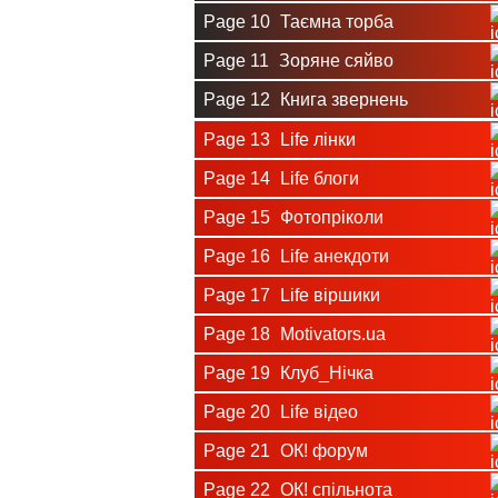
Page 10
Таємна торба
Page 11
Зоряне сяйво
Page 12
Книга звернень
Page 13
Life лінки
Page 14
Life блоги
Page 15
Фотопріколи
Page 16
Life анекдоти
Page 17
Life віршики
Page 18
Motivators.ua
Page 19
Клуб_Нічка
Page 20
Life відео
Page 21
ОК! форум
Page 22
ОК! спільнота