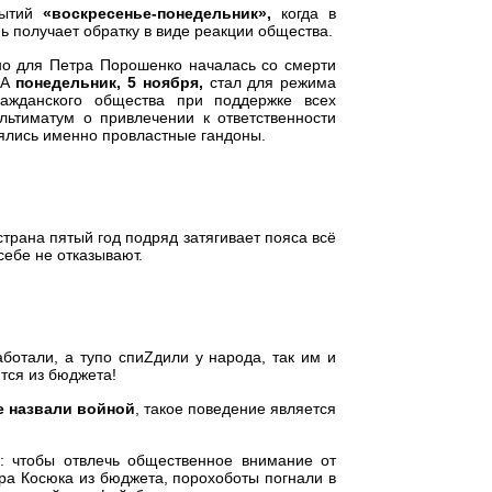
бытий
«воскресенье-понедельник»,
когда в
 получает обратку в виде реакции общества.
о для Петра Порошенко началась со смерти
А
понедельник, 5 ноября,
стал для режима
ажданского общества при поддержке всех
льтиматум о привлечении к ответственности
лялись именно провластные гандоны.
 страна пятый год подряд затягивает пояса всё
себе не отказывают.
ботали, а тупо спиZдили у народа, так им и
тся из бюджета!
не назвали войной
, такое поведение является
: чтобы отвлечь общественное внимание от
а Косюка из бюджета, порохоботы погнали в