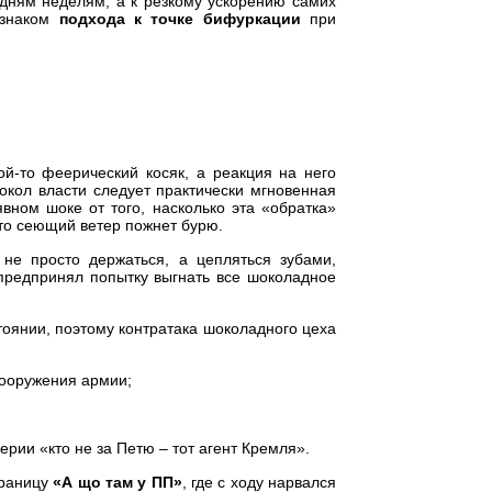
 дням неделям, а к резкому ускорению самих
изнаком
подхода к точке бифуркации
при
й-то феерический косяк, а реакция на него
окол власти следует практически мгновенная
вном шоке от того, насколько эта «обратка»
то сеющий ветер пожнет бурю.
 не просто держаться, а цепляться зубами,
предпринял попытку выгнать все шоколадное
оянии, поэтому контратака шоколадного цеха
вооружения армии;
рии «кто не за Петю – тот агент Кремля».
траницу
«А що там у ПП»
, где с ходу нарвался