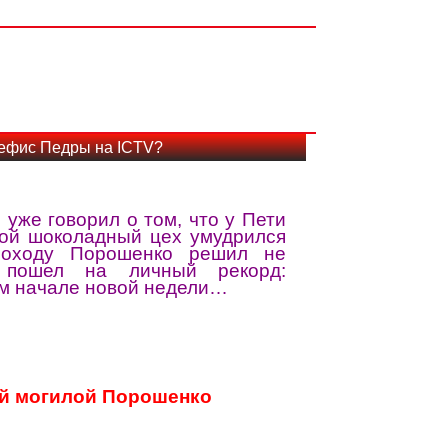
ефис Педры на ICTV?
уже говорил о том, что у Пети
рой шоколадный цех умудрился
походу Порошенко решил не
и пошел на личный рекорд:
ом начале новой недели…
ой могилой Порошенко