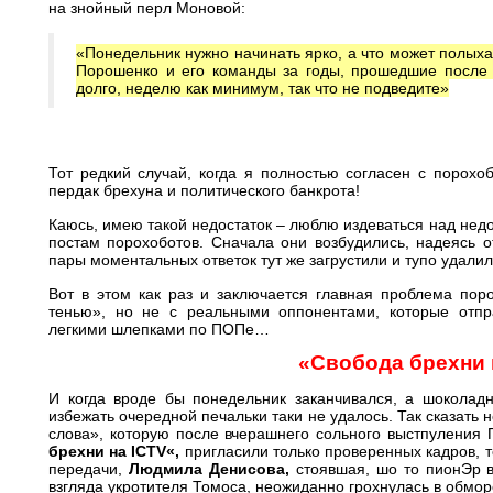
на знойный перл Моновой:
«Понедельник нужно начинать ярко, а что может полыха
Порошенко и его команды за годы, прошедшие после 
долго, неделю как минимум, так что не подведите»
Тот редкий случай, когда я полностью согласен с порохоб
пердак брехуна и политического банкрота!
Каюсь, имею такой недостаток – люблю издеваться над недо
постам порохоботов. Сначала они возбудились, надеясь о
пары моментальных ответок тут же загрустили и тупо удали
Вот в этом как раз и заключается главная проблема поро
тенью», но не с реальными оппонентами, которые отпр
легкими шлепками по ПОПе…
«Свобода брехни
И когда вроде бы понедельник заканчивался, а шоколад
избежать очередной печальки таки не удалось. Так сказать 
слова», которую после вчерашнего сольного выстпуления
брехни на
ICTV
«,
пригласили только проверенных кадров, 
передачи,
Людмила Денисова,
стоявшая, шо то пионЭр в
взгляда укротителя Томоса, неожиданно грохнулась в обмор