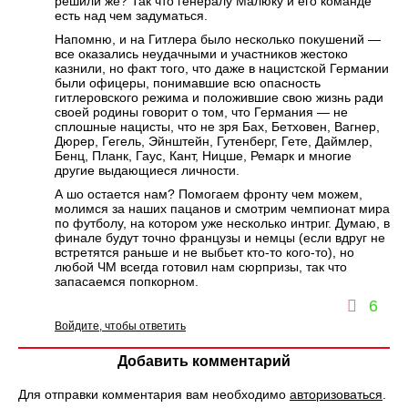
решили же? Так что генералу Малюку и его команде
есть над чем задуматься.
Напомню, и на Гитлера было несколько покушений —
все оказались неудачными и участников жестоко
казнили, но факт того, что даже в нацистской Германии
были офицеры, понимавшие всю опасность
гитлеровского режима и положившие свою жизнь ради
своей родины говорит о том, что Германия — не
сплошные нацисты, что не зря Бах, Бетховен, Вагнер,
Дюрер, Гегель, Эйнштейн, Гутенберг, Гете, Даймлер,
Бенц, Планк, Гаус, Кант, Ницше, Ремарк и многие
другие выдающиеся личности.
А шо остается нам? Помогаем фронту чем можем,
молимся за наших пацанов и смотрим чемпионат мира
по футболу, на котором уже несколько интриг. Думаю, в
финале будут точно французы и немцы (если вдруг не
встретятся раньше и не выбьет кто-то кого-то), но
любой ЧМ всегда готовил нам сюрпризы, так что
запасаемся попкорном.
6
Войдите, чтобы ответить
Добавить комментарий
Для отправки комментария вам необходимо
авторизоваться
.