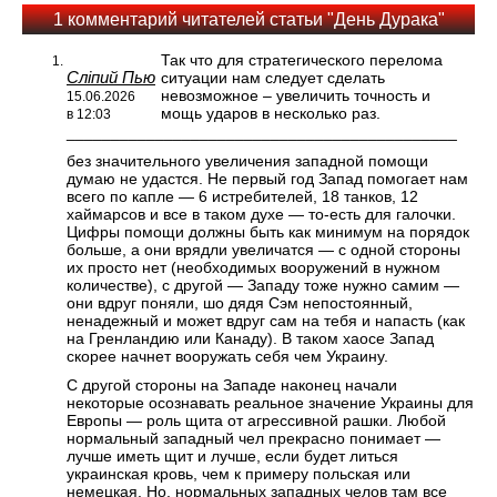
1 комментарий читателей статьи "День Дурака"
Так что для стратегического перелома
Сліпий Пью
ситуации нам следует сделать
невозможное – увеличить точность и
15.06.2026
мощь ударов в несколько раз.
в 12:03
____________________________________________
без значительного увеличения западной помощи
думаю не удастся. Не первый год Запад помогает нам
всего по капле — 6 истребителей, 18 танков, 12
хаймарсов и все в таком духе — то-есть для галочки.
Цифры помощи должны быть как минимум на порядок
больше, а они врядли увеличатся — с одной стороны
их просто нет (необходимых вооружений в нужном
количестве), с другой — Западу тоже нужно самим —
они вдруг поняли, шо дядя Сэм непостоянный,
ненадежный и может вдруг сам на тебя и напасть (как
на Гренландию или Канаду). В таком хаосе Запад
скорее начнет вооружать себя чем Украину.
С другой стороны на Западе наконец начали
некоторые осознавать реальное значение Украины для
Европы — роль щита от агрессивной рашки. Любой
нормальный западный чел прекрасно понимает —
лучше иметь щит и лучше, если будет литься
украинская кровь, чем к примеру польская или
немецкая. Но, нормальных западных челов там все