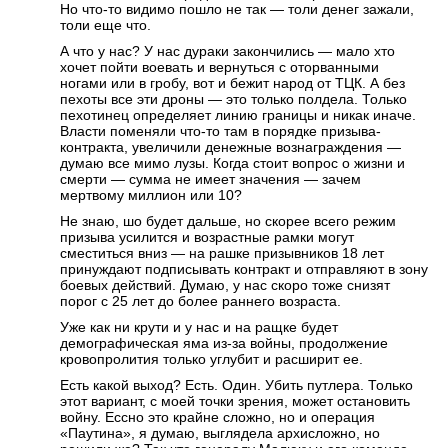
Но что-то видимо пошло не так — толи денег зажали,
толи еще что.
А что у нас? У нас дураки закончились — мало хто
хочет пойти воевать и вернуться с оторванными
ногами или в гробу, вот и бежит народ от ТЦК. А без
пехоты все эти дроны — это только полдела. Только
пехотинец определяет линию границы и никак иначе.
Власти поменяли что-то там в порядке призыва-
контракта, увеличили денежные вознаграждения —
думаю все мимо лузы. Когда стоит вопрос о жизни и
смерти — сумма не имеет значения — зачем
мертвому миллион или 10?
Не знаю, шо будет дальше, но скорее всего режим
призыва усилится и возрастные рамки могут
сместиться вниз — на рашке призывников 18 лет
принуждают подписывать контракт и отправляют в зону
боевых действий. Думаю, у нас скоро тоже снизят
порог с 25 лет до более раннего возраста.
Уже как ни крути и у нас и на ращке будет
демографическая яма из-за войны, продолжение
кровопролития только углубит и расширит ее.
Есть какой выход? Есть. Один. Убить путлера. Только
этот вариант, с моей точки зрения, может остановить
войну. Ессно это крайне сложно, но и операция
«Паутина», я думаю, выглядела архисложно, но