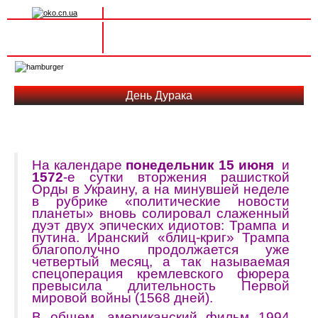
Вхід на сайт
Реєстрація
Toggle
navigation
День Дурака
На календаре
понедельник
15 июня
и
15
72
-е сутки вторжения рашисткой
Орды в Украину, а на минувшей неделе
в рубрике «политические новости
планеты» вновь солировал слаженный
дуэт двух эпических идиотов: Трампа и
путина. Иранский «блиц-криг» Трампа
благополучно продолжается уже
четвертый месяц, а так называемая
спецоперация кремлевского фюрера
превысила длительность Первой
мировой войны (1568 дней).
В общем, американский фильм 1994