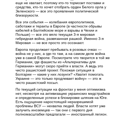
еще не хватает, поэтому кто-то тормозит поставки и
средства, кто-то хочет отобрать орден Белого орла у
Зеленского — все это проявления политической
близорукости.
Все эти события — колебания европолитиков,
саботажи и теракты в Европе (в частности обрывы
кабелей в Балтийском море и взрывы в Чехии и
Польше) — все это вяло текущая 3-я мировая
гибридная война, развязанная рашкой. Именно 3-я
Мировая — не все просто это осознают.
Европа продолжает пребывать в розовых очках —
война не у них, а где-то там, а на самом деле война
уже в самой Европе. Посмотрите что творится в той же
Германии, где фашисты из «Альтернативы для
Германии» могут скоро прийти к власти. А ведь это
чисто рашистский проект. Похожая ситуация в
Болгарии — какие у них лозунги? «Хватит помогать
Украине — это только продлевает войну» — это ж
чисто рашистский посыл.
По текущей ситуации на фронтах у меня оптимизма
нет, несмотря на активизацию украинских мидстрайков
и определенные успехи в блокировке шляхив на Юге.
Есть ощущение наростоящей неразрешимой
проблемы ВСУ — нехватка людей. Власти хотят уже
залучить иноземцев — так они с первого дня
полномасштабки предлагали — иностранный легион.