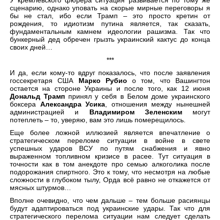
У кремлевского фюрера ситуация развивается по тому же
сценарию, однако уповать на скорые мирные переговоры я
бы не стал, ибо если Трамп – это просто кретин от
рождения, то идиотизм путина является, так сказать,
фундаментальным камнем идеологии рашизма. Так что
бункерный дед обречен грызть украинский кактус до конца
своих дней…
***
И да, если кому-то вдруг показалось, что после заявления
госсекретаря США
Марко Рубио
о том, что Вашингтон
остается на стороне Украины и после того, как 12 июня
Дональд Трамп
принял у себя в Белом доме украинского
боксера
Александра Усика
, отношения между нынешней
администрацией и
Владимиром Зеленским
могут
потеплеть – то, уверяю, вам это лишь померещилось.
Еще более ложной иллюзией является впечатление о
стратегическом переломе ситуации в войне в свете
успешных ударов ВСУ по путям снабжения и явно
выраженном топливном кризисе в расее. Тут ситуация в
точности как в том анекдоте про семью алкоголика после
подорожания спиртного. Это к тому, что несмотря на любые
сложности в глубоком тылу, Орда всё равно не откажется от
мясных штурмов…
Вполне очевидно, что чем дальше – тем больше расиянцы
будут адаптироваться под украинские удары. Так что для
стратегического перелома ситуации нам следует сделать