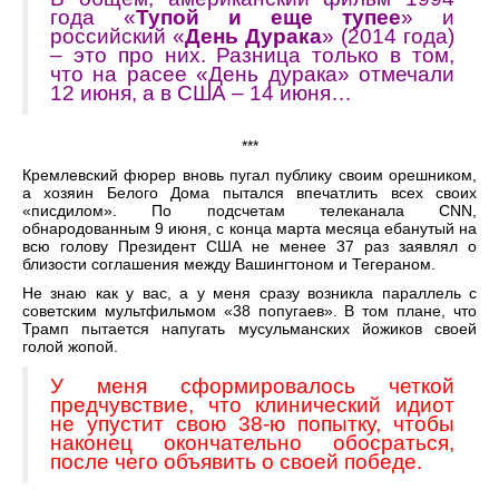
года «
Тупой и еще тупее
» и
российский «
День Дурака
» (2014 года)
– это про них. Разница только в том,
что на расее «День дурака» отмечали
12 июня, а в США – 14 июня…
***
Кремлевский фюрер вновь пугал публику своим орешником,
а хозяин Белого Дома пытался впечатлить всех своих
«писдилом». По подсчетам телеканала СNN,
обнародованным 9 июня, с конца марта месяца ебанутый на
всю голову Президент США не менее 37 раз заявлял о
близости соглашения между Вашингтоном и Тегераном.
Не знаю как у вас, а у меня сразу возникла параллель с
советским мультфильмом «38 попугаев». В том плане, что
Трамп пытается напугать мусульманских йожиков своей
голой жопой.
У меня сформировалось четкой
предчувствие, что клинический идиот
не упустит свою 38-ю попытку, чтобы
наконец окончательно обосраться,
после чего объявить о своей победе.