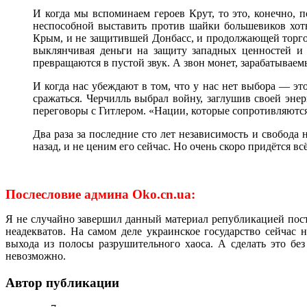
И когда мы вспоминаем героев Крут, то это, конечно, 
неспособной выставить против шайки большевиков хот
Крым, и не защитившей Донбасс, и продолжающей торгова
выклянчивая деньги на защиту западных ценностей и 
превращаются в пустой звук. А звон монет, зарабатывае
И когда нас убеждают в том, что у нас нет выбора — эт
сражаться. Черчилль выбрал войну, заглушив своей энер
переговоры с Гитлером. «Нации, которые сопротивляются
Два раза за последние сто лет независимость и свобода
назад, и не ценим его сейчас. Но очень скоро придётся вс
Послесловие админа
Oko.
cn.
ua
:
Я не случайно завершил данный материал републикацией пост
неадекватов. На самом деле украинское государство сейчас 
выхода из полосы разрушительного хаоса. А сделать это б
невозможно.
Автор публикации