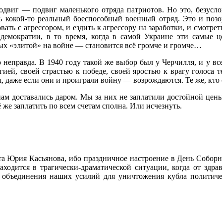
подвиг — подвиг маленького отряда патриотов. Но это, безус
ь кокой-то реальный боеспособный военный отряд. Это и позо
ть с агрессором, и ездить к агрессору на заработки, и смотр
демократии, в то время, когда в самой Украине эти самые це
мых «элитой» на войне — становится всё громче и громче…
о неправда. В 1940 году такой же выбор был у Черчилля, и у 
гией, своей страстью к победе, своей яростью к врагу голоса
, даже если они и проиграли войну — возрождаются. Те же, кто
 нам доставались даром. Мы за них не заплатили достойной цен
ё же заплатить по всем счетам сполна. Или исчезнуть.
а Юрия Касьянова, ибо праздничное настроение в День Соборн
находится в трагически-драматической ситуации, когда от здр
ез объединения наших усилий для уничтожения кубла полити