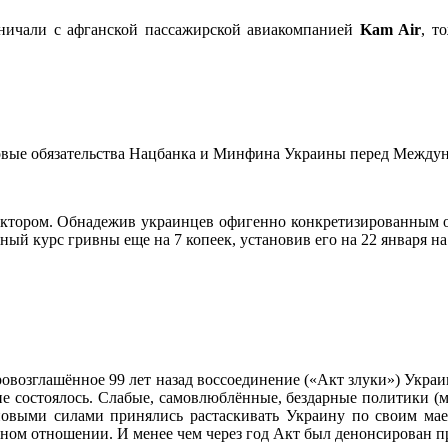
ничали с афганской пассажирской авиакомпанией
Kam Air
, т
овые обязательства Нацбанка и Минфина Украины перед Между
ктором. Обнадежив украинцев офигенно конкретизированным о
й курс гривны еще на 7 копеек, установив его на 22 января на 
ровозглашённое 99 лет назад воссоединение («Акт злуки») Укр
е состоялось. Слабые, самовлюблённые, бездарные политики (м
новыми силами принялись растаскивать Украину по своим ма
нном отношении. И менее чем через год Акт был денонсирован 