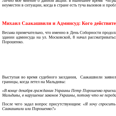
Лично мое мнение о данной акции: в нынешнее время «игры
неуместен в ситуации, когда в стране есть туча вызовов и про
Михаил Саакашвили и Админсуд: Кого действител
Весьма примечательно, что именно в День Соборности продол
здании админсуда на ул. Московской, 8 начал рассматриват
Порошенко.
Выступая во время судебного заседания, Саакашвили заяви
границы, когда летел на Мальдивы:
«В конце декабря гражданин Украины Петр Порошенко приехал в
Мальдивы, в нарушение законов Украины, потому что не перед
После чего задал вопрос присутствующим:
«Я хочу спросить
Саакашвили или Порошенко?»