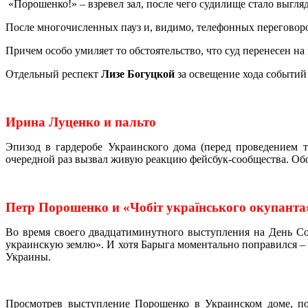
«Порошенко!» – взревел зал, после чего судилище стало выгл
После многочисленных пауз и, видимо, телефонных переговоро
Причем особо умиляет то обстоятельство, что суд перенесен на
Отдельный респект
Лизе Богуцкой
за освещение хода событий
Ирина Луценко и пальто
Эпизод в гардеробе Украинского дома (перед проведением т
очередной раз вызвал живую реакцию фейсбук-сообщества. Обо
Петр Порошенко и «
Чобіт українського окупанта
Во время своего двадцатиминутного выступления на День Со
украинскую землю». И хотя Барыга моментально поправился – 
Украины.
Просмотрев выступление Порошенко в Украинском доме, пой