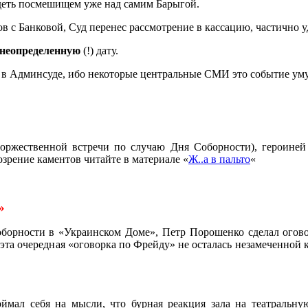
ядеть посмешищем уже над самим Барыгой.
в с Банковой, Суд перенес рассмотрение в кассацию, частично 
неопределенную
(!) дату.
 в Админсуде, ибо некоторые центральные СМИ это событие умуд
оржественной встречи по случаю Дня Соборности), героиней 
зрение каментов читайте в материале «
Ж..а в пальто
«
»
борности в «Украинском Доме», Петр Порошенко сделал оговорк
эта очередная «оговорка по Фрейду» не осталась незамеченной
мал себя на мысли, что бурная реакция зала на театральну