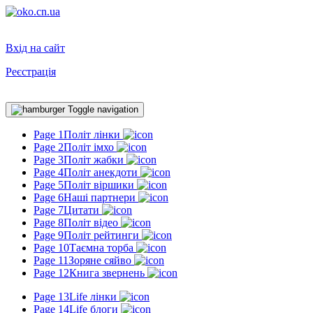
Вхід на сайт
Реєстрація
Toggle navigation
Page 1
Політ лінки
Page 2
Політ імхо
Page 3
Політ жабки
Page 4
Політ анекдоти
Page 5
Політ віршики
Page 6
Наші партнери
Page 7
Цитати
Page 8
Політ відео
Page 9
Політ рейтинги
Page 10
Таємна торба
Page 11
Зоряне сяйво
Page 12
Книга звернень
Page 13
Life лінки
Page 14
Life блоги