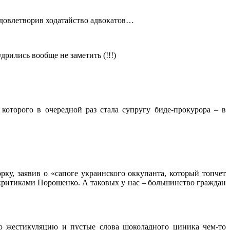
удовлетворив ходатайство адвокатов…
рились вообще не заметить (!!!)
которого в очередной раз стала супругу биде-прокурора – в
у, заявив о «сапоге украинского оккупанта, который топчет
 критиками Порошенко. А таковых у нас – большинство граждан
ю жестикуляцию и пустые слова шоколадного циника чем-то