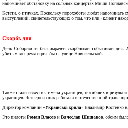
напоминает обстановку на сольных концертах Миши Поплавско
Кстати, о птичках. Поскольку порохоботы любят напоминать 
выступлений, свидетельствующих о том, что или «клиент наход
Скорбь дня
День Соборности был омрачен скорбными событиями дня: 2
убитым во время стрельбы на улице Новосельской.
Также стали известны имена украинцев, погибших в результате
украинцев. Четверо из них работали в отечественной транспорт
Директор компании «
Українські крила
» Владимир Костенко н
Это пилоты
Роман Власов
и
Вячеслав Шишаков
, обоим был