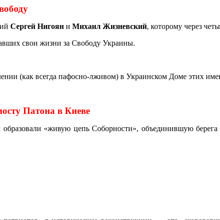
вободу
ний
Сергей Нигоян
и
Михаил Жизневский
, которому через чет
давших свои жизни за Свободу Украины.
плении (как всегда пафосно-лживом) в Украинском Доме этих им
осту Патона в Киеве
ы образовали «живую цепь Соборности», объединившую берега 