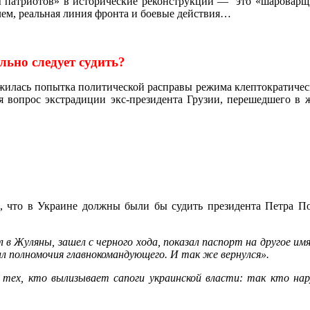
 патриотов» в исторические реконструкции — это «шароварщин
блем, реальная линия фронта и боевые действия…
ьно следует судить?
жилась попытка политической расправы режима клептократичес
ься вопрос экстрадиции экс-президента Грузии, перешедшего в
л, что в Украине должны были бы судить президента Петра П
 Жуляны, зашел с черного хода, показал паспорт на другое имя 
ал полномочия главнокомандующего. И так же вернулся».
 тех, кто вылизывает сапоги украинской власти: так кто на