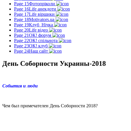
Page 15
Фотопріколи
Page 16
Life анекдоти
Page 17
Life віршики
Page 18
Motivators.ua
Page 19
Клуб_Нічка
Page 20
Life відео
Page 21
ОК! форум
Page 22
ОК! спільнота
Page 23
ОК! клуб
Page 24
Наш сайт
День Соборности Украины-2018
События и люди
Чем был примечателен День Соборности 2018?