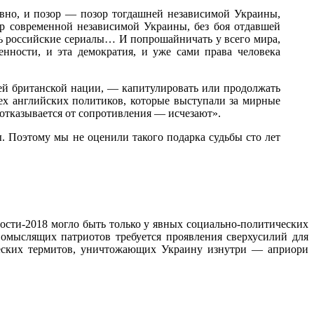
ловно, и позор — позор тогдашней независимой Украины,
р современной независимой Украины, без боя отдавшей
еть российские сериалы… И попрошайничать у всего мира,
нности, и эта демократия, и уже сами права человека
всей британской нации, — капитулировать или продолжать
 тех английских политиков, которые выступали за мирные
 отказывается от сопротивления — исчезают».
ы. Поэтому мы не оценили такого подарка судьбы сто лет
ости-2018 могло быть только у явных социально-политических
авомыслящих патриотов требуется проявления сверхусилий для
ческих термитов, уничтожающих Украину изнутри — априори