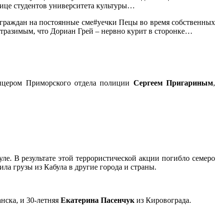
ице студентов университета культуры…
 граждан на постоянные сме#уечки Пецы во время собственных
еотразимым, что Дориан Грей – нервно курит в сторонке…
фицером Приморского отдела полиции
Сергеем Пригариным
,
уле. В результате этой террористической акции погибло семеро
ла грузы из Кабула в другие города и страны.
анска, и 30-летняя
Екатерина Пасенчук
из Кировограда.