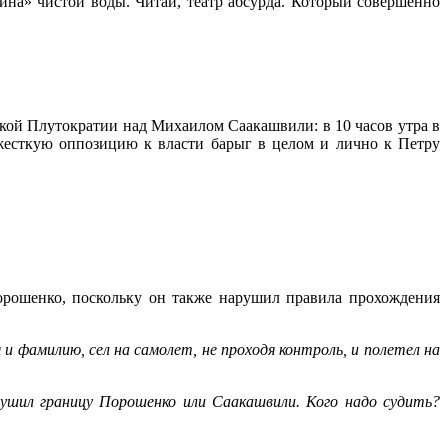
а» чистой воды. Читай, театр абсурда. Который совершенно
кой Плутократии над Михаилом Саакашвили: в 10 часов утра в
 жесткую оппозицию к власти барыг в целом и лично к Петру
орошенко, поскольку он также нарушил правила прохождения
и фамилию, сел на самолет, не проходя контроль, и полетел на
рушил границу Порошенко или Саакашвили. Кого надо судить?