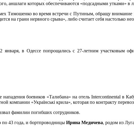
го, аншлаги которых обеспечиваются «подсадными утками» в л
смех Тимошенко во время встречи с Путиным, обращу внимание
ится на грани нервного срыва», либо считает себя настолько н
2 января, в Одессе попрощались с 27-летним участковым о
 нападения боевиков «Талибана» на отель Intercontinental в Каб
ной компании «Українські крила», которая по контракту перевози
азвал фамилии погибших сотрудников.
о по 43 года, и бортпроводницы
Ирина Медичева
, родом из Луг