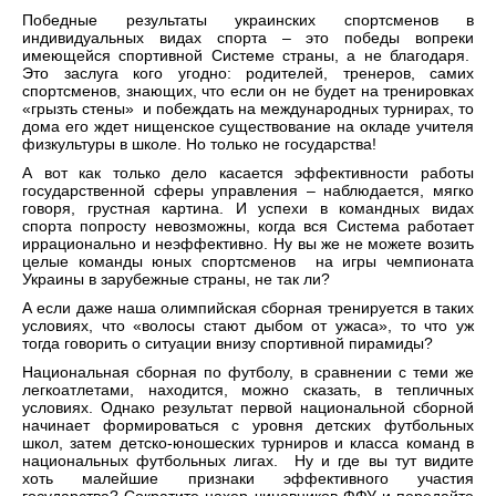
Победные результаты украинских спортсменов в
индивидуальных видах спорта – это победы вопреки
имеющейся спортивной Системе страны, а не благодаря.
Это заслуга кого угодно: родителей, тренеров, самих
спортсменов, знающих, что если он не будет на тренировках
«грызть стены» и побеждать на международных турнирах, то
дома его ждет нищенское существование на окладе учителя
физкультуры в школе. Но только не государства!
А вот как только дело касается эффективности работы
государственной сферы управления – наблюдается, мягко
говоря, грустная картина. И успехи в командных видах
спорта попросту невозможны, когда вся Система работает
иррационально и неэффективно. Ну вы же не можете возить
целые команды юных спортсменов на игры чемпионата
Украины в зарубежные страны, не так ли?
А если даже наша олимпийская сборная тренируется в таких
условиях, что «волосы стают дыбом от ужаса», то что уж
тогда говорить о ситуации внизу спортивной пирамиды?
Национальная сборная по футболу, в сравнении с теми же
легкоатлетами, находится, можно сказать, в тепличных
условиях. Однако результат первой национальной сборной
начинает формироваться с уровня детских футбольных
школ, затем детско-юношеских турниров и класса команд в
национальных футбольных лигах. Ну и где вы тут видите
хоть малейшие признаки эффективного участия