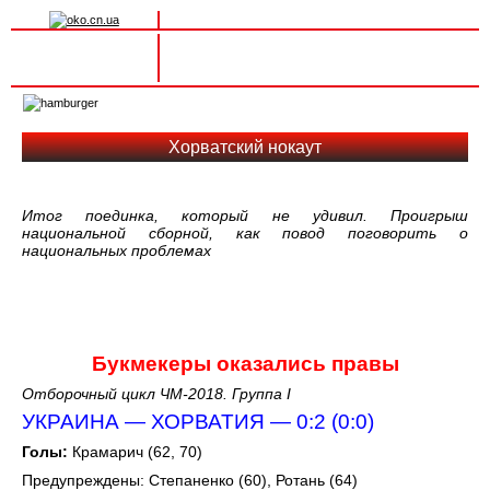
Вхід на сайт
Реєстрація
Toggle
navigation
Хорватский нокаут
Итог поединка, который не удивил. Проигрыш
национальной сборной, как повод поговорить о
национальных проблемах
Букмекеры оказались правы
Отборочный цикл ЧМ-2018. Группа I
УКРАИНА — ХОРВАТИЯ — 0:2 (0:0)
Голы:
Крамарич (62, 70)
Предупреждены: Степаненко (60), Ротань (64)