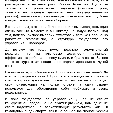
государства? Сократите нахер чиновников ФФУ и передайте
руководство в частные руки Рината Ахметова. Пусть он
заботится о строительстве стадионов (которые строит,
заметьте на порядок дешевле, чем государственными
руками), занимается развитием детско-юношеского футбола
и подготовкой национальной сборной…
В этой иронии, в которой больше горчи, чем смеха, есть один
очень важный момент. А вы никогда не задумывались над
тем, почему бизнес-империи Ахметова и того же Порошенко
работают эффективно, а структуры государственного
управления – наоборот?
Да потому что когда нужен реально положительный
результат, то на ключевые должности назначают
эффективных ребят, а не жену кума или брата свата. Бизнес
– это
конкурентная среда
, а не паразитирование за чужой
счет.
Вы полагаете, что бизнесмен Порошенко этого не знает? Да
все он прекрасно знает! Просто его поведение в главном
кресле страны доказывает только то, что он не использует
свой бизнес-опыт на пользу стране, а саму страну
использует для обогащения себя любимого и своих
подельников.
И пока государственное управление у нас не станет
конкурентной средой, а не
протекционной
, нам даже не
стоит надеяться на впечатляющие результаты как в
командных видах спорта, так и на социально-экономическом