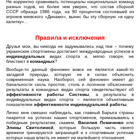
Не корректно сравнивать потенциалы национальных команд
разных годов, но более чем уверен, что состав сборной
СССР образца 1986 года, на 90 процентов состоявшей из
игроков киевского «Динамо», вынес бы эту сборную «в одну
калитку»…
Правила и исключения
Друзья мои, вы никогда не задумывались над тем – почему
украинские спортсмены достигают международных успехов в
индивидуальных
видах спорта и, мягко говоря, не
блистают в
командных
?
Вообще-то данный феномен вовсе не является какой-то
загадкой природы, которую не в силах объяснить
современная наука. Наоборот, сей феномен имеет до
банальности сколь простое, столь и логичное объяснение:
результаты в командных видах спорта свидетельствуют об
эффективности работы Системы
, а результаты в
индивидуальных видах спорта – являются объективным
показателем
эффективности индивидуальной работы
.
Лично мне смешно наблюдать, как главный Барыга страны
пиарится на успехах наших спортсменов, примазываясь к
победным результатам, скажем,
Василия Ломаченко
или
Элины Свитолиной
, которые большую часть своего
времени тренируются заграницей и к спортивным успехам
которых наша власть не имеет ни малейшего отношения.