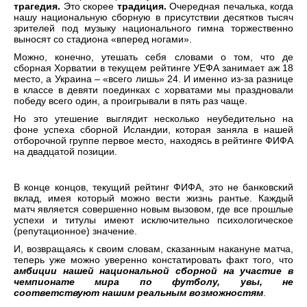
трагедия.
Это скорее
традиция.
Очередная печалька, когда
нашу национальную сборную в присутствии десятков тысяч
зрителей под музыку национального гимна торжественно
выносят со стадиона «вперед ногами».
Можно, конечно, утешать себя словами о том, что де
сборная Хорватии в текущем рейтинге УЕФА занимает аж 18
место, а Украина – «всего лишь» 24. И именно из-за разнице
в классе в девяти поединках с хорватами мы праздновали
победу всего один, а проигрывали в пять раз чаще.
Но это утешение выглядит несколько неубедительно на
фоне успеха сборной Исландии, которая заняла в нашей
отборочной группе первое место, находясь в рейтинге ФИФА
на двадцатой позиции.
В конце концов, текущий рейтинг ФИФА, это не банковский
вклад, имея который можно вести жизнь рантье. Каждый
матч является совершенно новым вызовом, где все прошлые
успехи и титулы имеют исключительно психологическое
(репутационное) значение.
И, возвращаясь к своим словам, сказанным накануне матча,
теперь уже можно уверенно констатировать факт того, что
амбиции нашей национальной сборной на участие в
чемпионате мира по футболу, увы, не
соответствуют нашим реальным возможностям
.