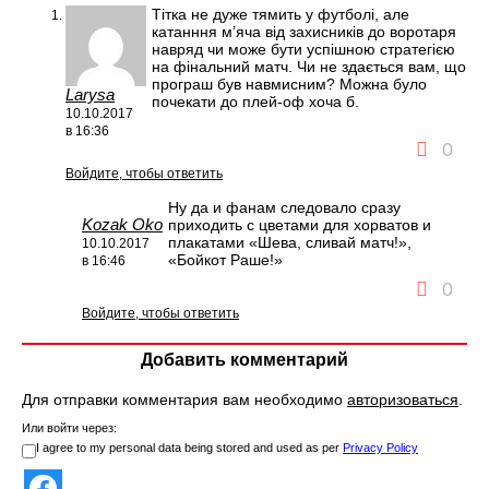
Тітка не дуже тямить у футболі, але
катанння м’яча від захисників до воротаря
навряд чи може бути успішною стратегією
на фінальний матч. Чи не здається вам, що
програш був навмисним? Можна було
Larysa
почекати до плей-оф хоча б.
10.10.2017
в 16:36
0
Войдите, чтобы ответить
Ну да и фанам следовало сразу
Kozak Oko
приходить с цветами для хорватов и
плакатами «Шева, сливай матч!»,
10.10.2017
«Бойкот Раше!»
в 16:46
0
Войдите, чтобы ответить
Добавить комментарий
Для отправки комментария вам необходимо
авторизоваться
.
Или войти через:
I agree to my personal data being stored and used as per
Privacy Policy