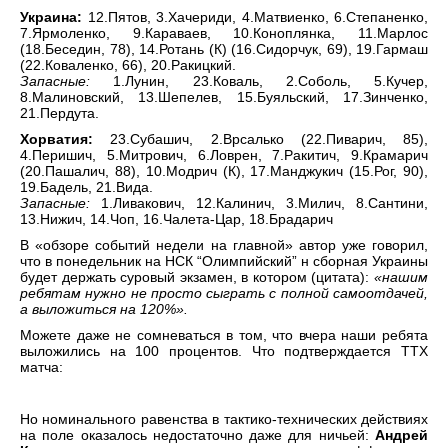
Украина:
12.Пятов, 3.Хачериди, 4.Матвиенко, 6.Степаненко,
7.Ярмоленко, 9.Караваев, 10.Коноплянка, 11.Марлос
(18.Беседин, 78), 14.Ротань (К) (16.Сидорчук, 69), 19.Гармаш
(22.Коваленко, 66), 20.Ракицкий.
Запасные:
1.Лунин, 23.Коваль, 2.Соболь, 5.Кучер,
8.Малиновский, 13.Шепелев, 15.Буяльский, 17.Зинченко,
21.Пердута.
Хорватия:
23.Субашич, 2.Врсалько (22.Пиварич, 85),
4.Перишич, 5.Митрович, 6.Ловрен, 7.Ракитич, 9.Крамарич
(20.Пашалич, 88), 10.Модрич (К), 17.Манджукич (15.Рог, 90),
19.Бадель, 21.Вида.
Запасные:
1.Ливакович, 12.Калинич, 3.Милич, 8.Сантини,
13.Нижич, 14.Чоп, 16.Чалета-Цар, 18.Брадарич
В «обзоре событий недели на главной» автор уже говорил,
что в понедельник на НСК “Олимпийский” н сборная Украины
будет держать суровый экзамен, в котором (цитата):
«нашим
ребятам нужно не просто сыграть с полной самоотдачей,
а выложиться на 120%».
Можете даже не сомневаться в том, что вчера наши ребята
выложились на 100 процентов. Что подтверждается ТТХ
матча:
Но номинального равенства в тактико-технических действиях
на поле оказалось недостаточно даже для ничьей:
Андрей